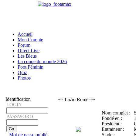
Accueil
Mon Compte
Forum
Direct Live
Les Bleus
La coupe du monde 2026
Foot Féminin
Quiz
Photos
Identification
~~ Lazio Rome ~~
LOGIN
Nom complet :
S
PASSWORD
Fondé en :
Président :
Entraineur :
Mot de passe oublié
Stade :
S