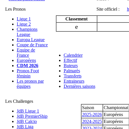
Les Pronos
Site officiel :
h
Ligue 1
Classement
Ligue 2
e
Champions
League
Europa League
Coupe de France
Equipe de
France
Calendrier
Européens
Effectif
CDM 2026
Buteurs
Pronos Foot
Palmarès
féminin
Transferts
Les pronos par
Entraineurs
équipes
Dernières saisons
Les Challenges
Saison
Championnat
JdB Ligue 1
2025-2026
Européens
JdB PremierShip
JdB Calcio
2024-2025
Européens
JdB Liga
2023-2024
Européens