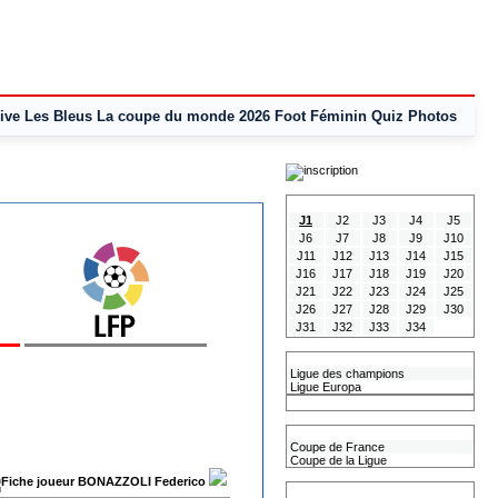
ive
Les Bleus
La coupe du monde 2026
Foot Féminin
Quiz
Photos
Tous les Résultats
J1
J2
J3
J4
J5
J6
J7
J8
J9
J10
J11
J12
J13
J14
J15
J16
J17
J18
J19
J20
J21
J22
J23
J24
J25
J26
J27
J28
J29
J30
J31
J32
J33
J34
Les coupes Européennes
Ligue des champions
Ligue Europa
Classement CAN
Les coupes nationales
Coupe de France
Coupe de la Ligue
BONAZZOLI Federico
Les coupes internationales