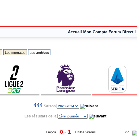
Accueil
Mon Compte
Forum
Direct L
s
Les mercatos
Les archives
Saison
Les résultats de la
0 - 1
Empoli
Hellas Verone
75'