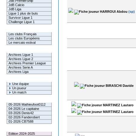
JdB PremierShip
JdB Calcio
JdB Liga
HARROUI Abdou
(sp)
Ligue 1 plus de buts
Survivor Ligue 1
Challenge Ligue 1
Infos Clubs
Les clubs Français
Les clubs Européens
Le mercato estival
Infos championnats
Archives Ligue 1
Archives Ligue 2
Archives Premier League
Archives Serie A
Archives Liga
Rechercher
Une équipe
BIRASCHI Davide
Un joueur
Un match
Gagnants mensuel L1
05-2026 Mathieufoot0112
MARTINEZ Lautaro
04-2026 Le capitaine
MARTINEZ Lautaro
03-2026 Denis42
02-2026 Fanderobert
01-2026 CB7588
Le Palmarès
Edition 2024-2025