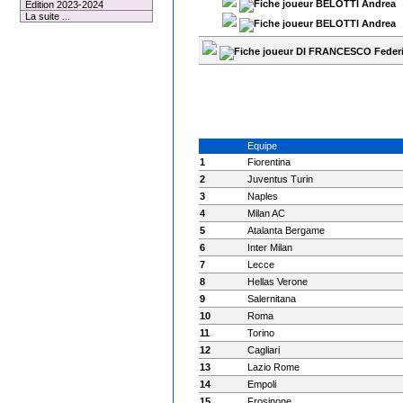
BELOTTI Andrea
Edition 2023-2024
La suite ...
BELOTTI Andrea
DI FRANCESCO Feder
Equipe
1
Fiorentina
2
Juventus Turin
3
Naples
4
Milan AC
5
Atalanta Bergame
6
Inter Milan
7
Lecce
8
Hellas Verone
9
Salernitana
10
Roma
11
Torino
12
Cagliari
13
Lazio Rome
14
Empoli
15
Frosinone