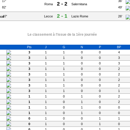
17'
36'
2 - 2
Roma
Salernitana
82'
49'
2 - 1
87'
Lecce
Lazio Rome
26'
ico
Le classement à l'issue de la 1ère journée
Pts
J
G
N
P
BP
3
1
1
0
0
4
3
1
1
0
0
3
3
1
1
0
0
3
3
1
1
0
0
2
3
1
1
0
0
2
3
1
1
0
0
2
3
1
1
0
0
2
3
1
1
0
0
1
1
1
0
1
0
2
1
1
0
1
0
2
1
1
0
1
0
0
1
1
0
1
0
0
0
1
0
0
1
1
0
1
0
0
1
0
0
1
0
0
1
1