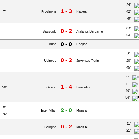
24'
1 - 3
7'
Frosinone
Naples
42'
79'
83'
0 - 2
Sassuolo
Atalanta Bergame
93'
0 - 0
Torino
Cagliari
2'
0 - 3
Udinese
Juventus Turin
20'
45'
5'
11'
1 - 4
58'
Genoa
Fiorentina
40'
56'
8'
2 - 0
Inter Milan
Monza
76'
11'
0 - 2
Bologne
Milan AC
21'