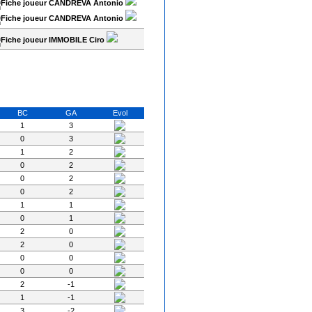
CANDREVA Antonio
CANDREVA Antonio
IMMOBILE Ciro
BC
GA
Evol
1
3
0
3
1
2
0
2
0
2
0
2
1
1
0
1
2
0
2
0
0
0
0
0
2
-1
1
-1
3
-2