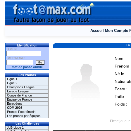
Accueil
Mon Compte
~~ La
Identification
LOGIN
PASSWORD
Nom :
Prénom 
Mot de passe oublié
Né le :
Les Pronos
Ligue 1
Nationali
Ligue 2
Champions League
Poste :
Europa League
Coupe de France
Taille :
Equipe de France
Européens
Poids :
CDM 2026
Pronos Foot féminin
Les pronos par équipes
Fiche joueur 
Les Challenges
JdB Ligue 1