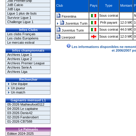
JdB PremierShip
JdB Calcio
Club
Pays
Type
Montant
P
JdB Liga
Ligue 1 plus de buts
Sous contrat
N
Fiorentina
Survivor Ligue 1
Challenge Ligue 1
Prêt payant
12.0 M€
1
Juventus Turin
Sous contrat
44.0 M€
0
Infos Clubs
Juventus Turin
Les clubs Français
Sous contrat
12.0 M€
0
Liverpool
Les clubs Européens
Le mercato estival
Les informations disponibles ne remonte
Infos championnats
et 2006/2007 p
Archives Ligue 1
Archives Ligue 2
Archives Premier League
Archives Serie A
Archives Liga
Rechercher
Une équipe
Un joueur
Un match
Gagnants mensuel L1
05-2026 Mathieufoot0112
04-2026 Le capitaine
03-2026 Denis42
02-2026 Fanderobert
01-2026 CB7588
Le Palmarès
Edition 2024-2025