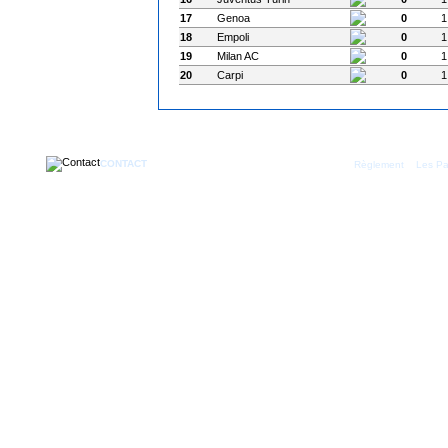
17
Genoa
0
1
18
Empoli
0
1
19
Milan AC
0
1
20
Carpi
0
1
CONTACT
|
Règlement
Les Pa