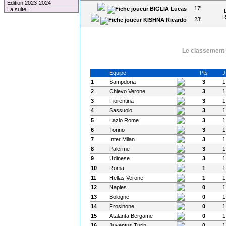
Edition 2023-2024
17'
BIGLIA Lucas
La suite ...
23'
KISHNA Ricardo
Le classement à
Equipe
Pts
J
1
Sampdoria
3
1
2
Chievo Verone
3
1
3
Fiorentina
3
1
4
Sassuolo
3
1
5
Lazio Rome
3
1
6
Torino
3
1
7
Inter Milan
3
1
8
Palerme
3
1
9
Udinese
3
1
10
Roma
1
1
11
Hellas Verone
1
1
12
Naples
0
1
13
Bologne
0
1
14
Frosinone
0
1
15
Atalanta Bergame
0
1
16
Juventus Turin
0
1