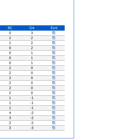
BC
GA
Evol
0
3
2
2
1
2
0
2
0
1
0
1
0
1
2
0
2
0
2
0
2
0
2
0
2
0
1
-1
1
-1
1
-1
4
-2
3
-2
2
-2
3
-3