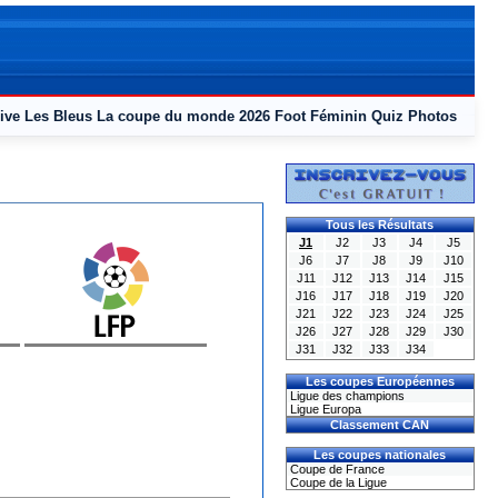
ive
Les Bleus
La coupe du monde 2026
Foot Féminin
Quiz
Photos
Tous les Résultats
J1
J2
J3
J4
J5
J6
J7
J8
J9
J10
J11
J12
J13
J14
J15
J16
J17
J18
J19
J20
J21
J22
J23
J24
J25
J26
J27
J28
J29
J30
J31
J32
J33
J34
Les coupes Européennes
Ligue des champions
Ligue Europa
Classement CAN
Les coupes nationales
Coupe de France
Coupe de la Ligue