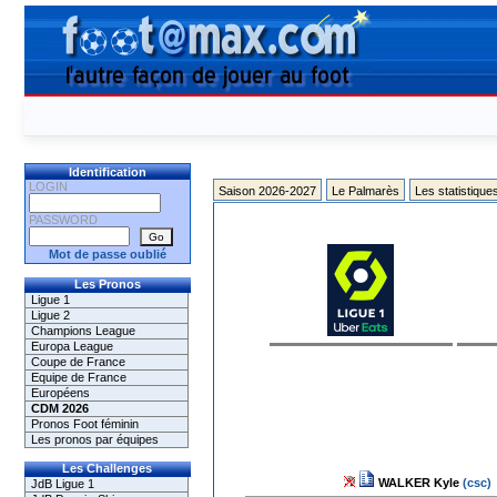
Identification
LOGIN
Saison 2026-2027
Le Palmarès
Les statistique
PASSWORD
Mot de passe oublié
Les Pronos
Ligue 1
Ligue 2
Champions League
Europa League
Coupe de France
Equipe de France
Européens
CDM 2026
Pronos Foot féminin
Les pronos par équipes
Les Challenges
WALKER Kyle
(csc)
JdB Ligue 1