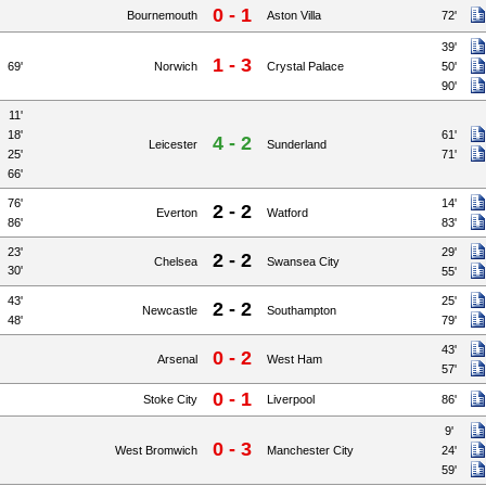
0 - 1
Bournemouth
Aston Villa
72'
39'
1 - 3
69'
Norwich
Crystal Palace
50'
90'
11'
18'
61'
4 - 2
Leicester
Sunderland
25'
71'
66'
76'
14'
2 - 2
Everton
Watford
86'
83'
23'
29'
2 - 2
Chelsea
Swansea City
30'
55'
43'
25'
2 - 2
Newcastle
Southampton
48'
79'
43'
0 - 2
Arsenal
West Ham
57'
0 - 1
Stoke City
Liverpool
86'
9'
0 - 3
West Bromwich
Manchester City
24'
59'