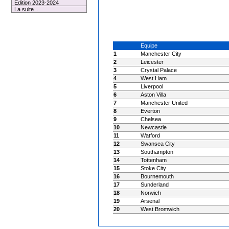
Edition 2023-2024
La suite ...
Equipe
1
Manchester City
2
Leicester
3
Crystal Palace
4
West Ham
5
Liverpool
6
Aston Villa
7
Manchester United
8
Everton
9
Chelsea
10
Newcastle
11
Watford
12
Swansea City
13
Southampton
14
Tottenham
15
Stoke City
16
Bournemouth
17
Sunderland
18
Norwich
19
Arsenal
20
West Bromwich