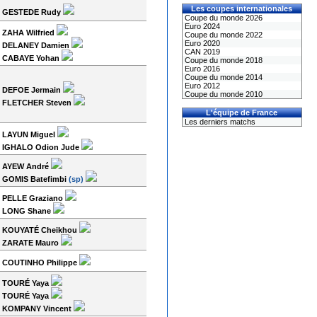
Les coupes internationales
GESTEDE Rudy
Coupe du monde 2026
Euro 2024
ZAHA Wilfried
Coupe du monde 2022
Euro 2020
DELANEY Damien
CAN 2019
CABAYE Yohan
Coupe du monde 2018
Euro 2016
Coupe du monde 2014
Euro 2012
DEFOE Jermain
Coupe du monde 2010
FLETCHER Steven
L'équipe de France
Les derniers matchs
LAYUN Miguel
IGHALO Odion Jude
AYEW André
GOMIS Batefimbi
(sp)
PELLE Graziano
LONG Shane
KOUYATÉ Cheikhou
ZARATE Mauro
COUTINHO Philippe
TOURÉ Yaya
TOURÉ Yaya
KOMPANY Vincent