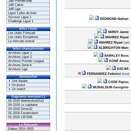
JdB PremierShip
JdB Calcio
JdB Liga
Ligue 1 plus de buts
Survivor Ligue 1
REDMOND Nathan
Challenge Ligue 1
Infos Clubs
VARDY Jamie
Les clubs Français
Les clubs Européens
MAHREZ Riyad
Le mercato estival
MAHREZ Riyad
(sp)
ALBRIGHTON Marc
Infos championnats
Archives Ligue 1
BARKLEY Ross
Archives Ligue 2
KONÉ Aruna
Archives Premier League
Archives Serie A
OSCAR
Archives Liga
FERNANDEZ Federico
(csc)
Rechercher
Une équipe
CISSE Papiss
Un joueur
WIJNALDUM Georginio
Un match
Gagnants mensuel L1
05-2026 Mathieufoot0112
04-2026 Le capitaine
03-2026 Denis42
02-2026 Fanderobert
01-2026 CB7588
Le Palmarès
Edition 2024-2025