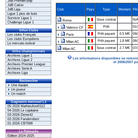
JdB PremierShip
JdB Calcio
JdB Liga
Club
Pays
Type
Montant
Pèr
Ligue 1 plus de buts
Survivor Ligue 1
Sous contrat
N/A
Roma
Challenge Ligue 1
Prêt
01/
Valence CF
Infos Clubs
Prêt payant
0.5 M€
09/
Les clubs Français
Paris
Les clubs Européens
Prêt payant
1.8 M€
08/
Milan AC
Le mercato estival
Sous contrat
2.7 M€
07/
Milan AC
Infos championnats
Archives Ligue 1
Les informations disponibles ne remonte
Archives Ligue 2
et 2006/2007 p
Archives Premier League
Archives Serie A
Archives Liga
Rechercher
Une équipe
Un joueur
Un match
Gagnants mensuel L1
05-2026 Mathieufoot0112
04-2026 Le capitaine
03-2026 Denis42
02-2026 Fanderobert
01-2026 CB7588
Le Palmarès
Edition 2024-2025