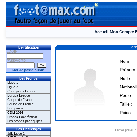
Accueil
Mon Compte
~~ La f
Identification
LOGIN
PASSWORD
Nom :
Prénom 
Mot de passe oublié
Né le :
Les Pronos
Ligue 1
Nationali
Ligue 2
Champions League
Poste :
Europa League
Coupe de France
Taille :
Equipe de France
Européens
Poids :
CDM 2026
Pronos Foot féminin
Les pronos par équipes
Les Challenges
Fiche joueur 
JdB Ligue 1