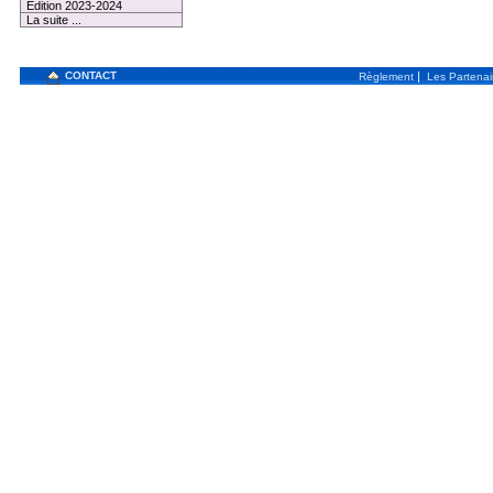
Edition 2023-2024
La suite ...
CONTACT
|
Règlement
Les Partenai