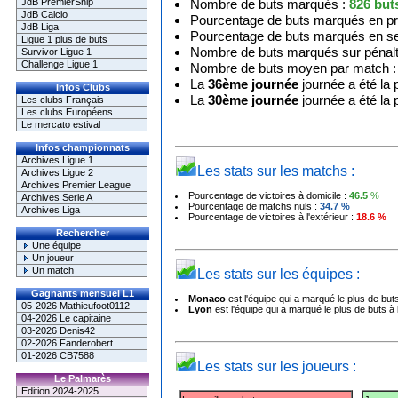
JdB PremierShip
Nombre de buts marqués :
826
but
JdB Calcio
Pourcentage de buts marqués en p
JdB Liga
Pourcentage de buts marqués en s
Ligue 1 plus de buts
Nombre de buts marqués sur pénalt
Survivor Ligue 1
Challenge Ligue 1
Nombre de buts moyen par match 
La
36ème journée
journée a été la 
Infos Clubs
La
30ème journée
journée a été la
Les clubs Français
Les clubs Européens
Le mercato estival
Infos championnats
Archives Ligue 1
Les stats sur les matchs :
Archives Ligue 2
Archives Premier League
Pourcentage de victoires à domicile :
46.5
%
Archives Serie A
Pourcentage de matchs nuls :
34.7
%
Archives Liga
Pourcentage de victoires à l'extérieur :
18.6
%
Rechercher
Une équipe
Un joueur
Un match
Les stats sur les équipes :
Gagnants mensuel L1
Monaco
est l'équipe qui a marqué le plus de buts
05-2026 Mathieufoot0112
Lyon
est l'équipe qui a marqué le plus de buts à l
04-2026 Le capitaine
03-2026 Denis42
02-2026 Fanderobert
01-2026 CB7588
Les stats sur les joueurs :
Le Palmarès
Edition 2024-2025