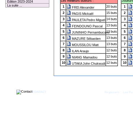
Les meilleurs buteurs :
Joueurs 
Edition 2023-2024
La suite ...
1
20 buts
1
FREI Alexander
2
15 buts
2
PAGIS Mickaël
3
14 buts
3
PAULETA Pedro Miguel
4
13 buts
4
FEINDOUNO Pascal
5
13 buts
5
JUNINHO Pernambucano
6
13 buts
6
MAZURE Sébastien
7
13 buts
7
MOUSSILOU Matt
8
12 buts
8
ILAN Araujo
9
12 buts
9
NIANG Mamadou
10
12 buts
10
UTAKA John Chukwudi
CONTACT
|
Règlement
Les Par