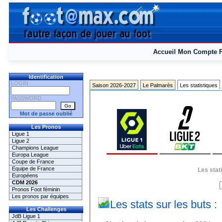
Accueil
Mon Compte
Identification
LOGIN
Saison 2026-2027
Le Palmarès
Les statistiques
PASSWORD
Mot de passe oublié
Les Pronos
Ligue 1
Ligue 2
Champions League
Europa League
Coupe de France
Equipe de France
Les stat
Européens
CDM 2026
Pronos Foot féminin
Les pronos par équipes
Les stats sur les buts :
Les Challenges
JdB Ligue 1