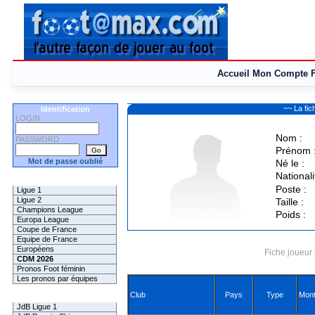
Accueil
Mon Compte
~~ La f
Identification
LOGIN
Nom :
PASSWORD
Prénom 
Mot de passe oublié
Né le :
Nationali
Les Pronos
Poste :
Ligue 1
Ligue 2
Taille :
Champions League
Poids :
Europa League
Coupe de France
Equipe de France
Européens
Fiche joueur 
CDM 2026
Pronos Foot féminin
Les pronos par équipes
Club
Pays
Type
Mont
Les Challenges
JdB Ligue 1