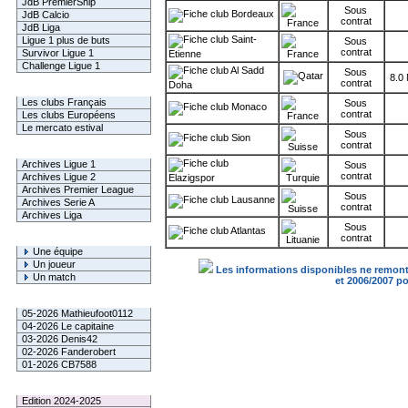
JdB PremierShip
Sous
Bordeaux
JdB Calcio
contrat
JdB Liga
Saint-
Ligue 1 plus de buts
Sous
contrat
Survivor Ligue 1
Etienne
Challenge Ligue 1
Al Sadd
Sous
8.0
contrat
Doha
Infos Clubs
Les clubs Français
Sous
Monaco
contrat
Les clubs Européens
Le mercato estival
Sous
Sion
contrat
Infos championnats
Archives Ligue 1
Sous
contrat
Archives Ligue 2
Elazigspor
Archives Premier League
Sous
Lausanne
Archives Serie A
contrat
Archives Liga
Sous
Atlantas
contrat
Rechercher
Une équipe
Un joueur
Les informations disponibles ne remonte
Un match
et 2006/2007 p
Gagnants mensuel L1
05-2026 Mathieufoot0112
04-2026 Le capitaine
03-2026 Denis42
02-2026 Fanderobert
01-2026 CB7588
Le Palmarès
Edition 2024-2025