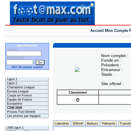
Accueil
Mon Compte
Identification
LOGIN
Nom complet :
PASSWORD
Fondé en :
Président :
Mot de passe oublié
Entraineur :
Stade :
Les Pronos
Ligue 1
Ligue 2
Site officiel :
Champions League
Europa League
Classement
Coupe de France
e
Equipe de France
Européens
CDM 2026
Pronos Foot féminin
Les pronos par équipes
Les Challenges
Calendrier
Effectif
Buteurs
Palmarès
Transfe
JdB Ligue 1