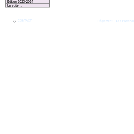
Edition 2023-2024
La suite ...
CONTACT
|
Règlement
Les Partenai