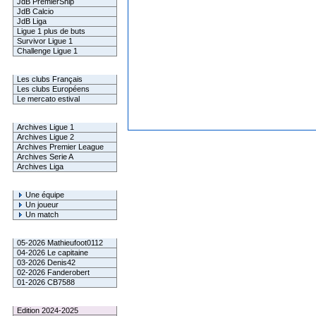
JdB PremierShip
JdB Calcio
JdB Liga
Ligue 1 plus de buts
Survivor Ligue 1
Challenge Ligue 1
Infos Clubs
Les clubs Français
Les clubs Européens
Le mercato estival
Infos championnats
Archives Ligue 1
Archives Ligue 2
Archives Premier League
Archives Serie A
Archives Liga
Rechercher
Une équipe
Un joueur
Un match
Gagnants mensuel L1
05-2026 Mathieufoot0112
04-2026 Le capitaine
03-2026 Denis42
02-2026 Fanderobert
01-2026 CB7588
Le Palmarès
Edition 2024-2025