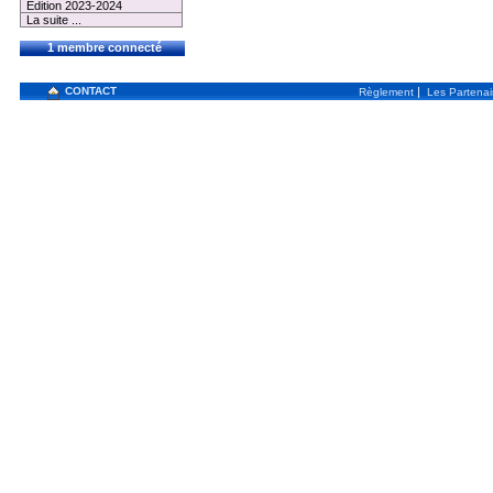
Edition 2023-2024
La suite ...
1 membre connecté
CONTACT
|
Règlement
Les Partenai