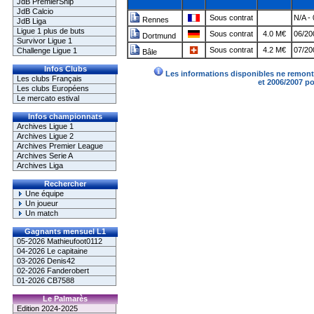
JdB PremierShip
JdB Calcio
Sous contrat
N/A -
Rennes
JdB Liga
Ligue 1 plus de buts
Sous contrat
4.0 M€
06/20
Dortmund
Survivor Ligue 1
Sous contrat
4.2 M€
07/20
Challenge Ligue 1
Bâle
Infos Clubs
Les informations disponibles ne remonte
Les clubs Français
et 2006/2007 p
Les clubs Européens
Le mercato estival
Infos championnats
Archives Ligue 1
Archives Ligue 2
Archives Premier League
Archives Serie A
Archives Liga
Rechercher
Une équipe
Un joueur
Un match
Gagnants mensuel L1
05-2026 Mathieufoot0112
04-2026 Le capitaine
03-2026 Denis42
02-2026 Fanderobert
01-2026 CB7588
Le Palmarès
Edition 2024-2025