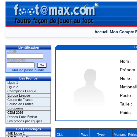
Accueil
Mon Compte
~~ L
Identification
LOGIN
PASSWORD
Nom :
Prénom 
Mot de passe oublié
Né le :
Les Pronos
Ligue 1
Nationali
Ligue 2
Champions League
Poste :
Europa League
Coupe de France
Taille :
Equipe de France
Européens
Poids :
CDM 2026
Pronos Foot féminin
Les pronos par équipes
Les Challenges
JdB Ligue 1
Club
Pays
Type
Montant
Pèrio