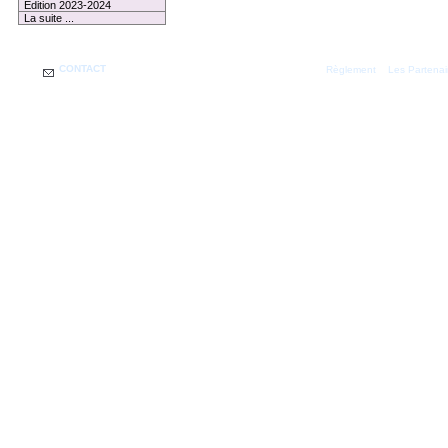
Edition 2023-2024
La suite ...
CONTACT
|
Règlement
Les Partenai