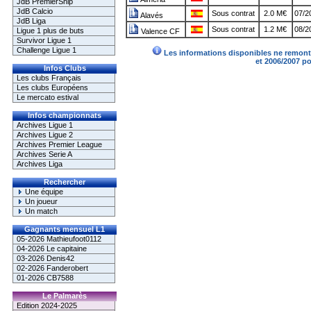
JdB PremierShip
JdB Calcio
Sous contrat
2.0 M€
07/2
Alavés
JdB Liga
Sous contrat
1.2 M€
08/2
Ligue 1 plus de buts
Valence CF
Survivor Ligue 1
Challenge Ligue 1
Les informations disponibles ne remonte
et 2006/2007 p
Infos Clubs
Les clubs Français
Les clubs Européens
Le mercato estival
Infos championnats
Archives Ligue 1
Archives Ligue 2
Archives Premier League
Archives Serie A
Archives Liga
Rechercher
Une équipe
Un joueur
Un match
Gagnants mensuel L1
05-2026 Mathieufoot0112
04-2026 Le capitaine
03-2026 Denis42
02-2026 Fanderobert
01-2026 CB7588
Le Palmarès
Edition 2024-2025