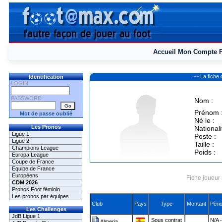
Accueil
Mon Compte
~~ La fich
Identification
LOGIN
PASSWORD
Nom :
Prénom 
Mot de passe oublié
Né le :
Les Pronos
Nationali
Ligue 1
Poste :
Ligue 2
Taille :
Champions League
Poids :
Europa League
Coupe de France
Equipe de France
Européens
Fiche joueur 
CDM 2026
Pronos Foot féminin
Les pronos par équipes
Club
Pays
Type
Montant
Pèri
Les Challenges
JdB Ligue 1
Sous contrat
N/A 
Almeria