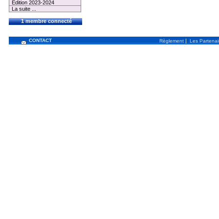
Edition 2023-2024
La suite ...
1 membre connecté
CONTACT
|
Règlement
Les Partenai