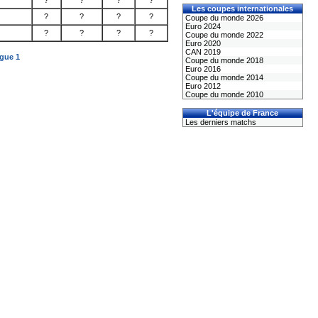
?
?
?
?
Les coupes internationales
?
?
?
?
Coupe du monde 2026
Euro 2024
?
?
?
?
Coupe du monde 2022
Euro 2020
CAN 2019
igue 1
Coupe du monde 2018
Euro 2016
Coupe du monde 2014
Euro 2012
Coupe du monde 2010
L'équipe de France
Les derniers matchs