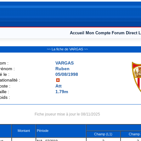
Accueil
Mon Compte
Forum
Direct L
~~ La fiche de VARGAS ~~
om :
VARGAS
rénom :
Ruben
é le :
05/08/1998
ationalité :
oste :
Att
ille :
1.79m
oids :
Fiche joueur mise à jour le 08/11/2025
Montant
Pèriode
Champ (L1)
Champ 