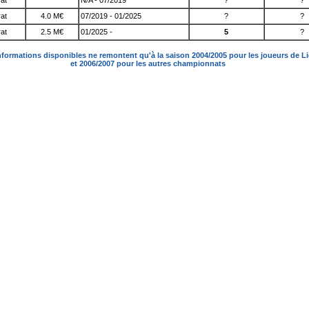
at
N/A - 07/2019
?
?
at
4.0 M€
07/2019 - 01/2025
?
?
at
2.5 M€
01/2025 -
5
?
nformations disponibles ne remontent qu'à la saison 2004/2005 pour les joueurs de L
et 2006/2007 pour les autres championnats