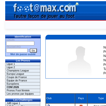
Identification
LOGIN
PASSWORD
N
P
Mot de passe oublié
N
N
Les Pronos
Ligue 1
P
Ligue 2
Ta
Champions League
P
Europa League
Coupe de France
Equipe de France
Européens
CDM 2026
Pronos Foot féminin
Les pronos par équipes
Club
Pays
Type
Les Challenges
JdB Ligue 1