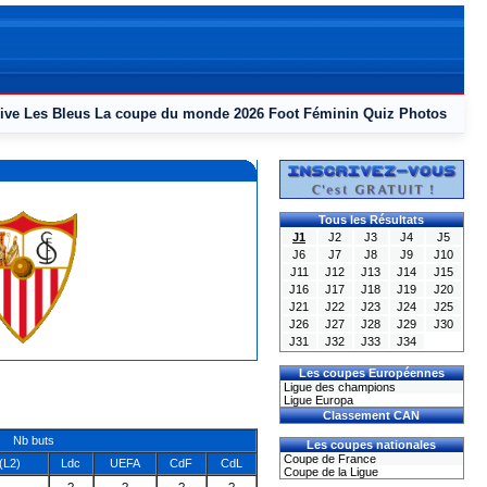
ive
Les Bleus
La coupe du monde 2026
Foot Féminin
Quiz
Photos
Tous les Résultats
J1
J2
J3
J4
J5
J6
J7
J8
J9
J10
J11
J12
J13
J14
J15
J16
J17
J18
J19
J20
J21
J22
J23
J24
J25
J26
J27
J28
J29
J30
J31
J32
J33
J34
Les coupes Européennes
Ligue des champions
Ligue Europa
Classement CAN
Nb buts
Les coupes nationales
Coupe de France
(L2)
Ldc
UEFA
CdF
CdL
Coupe de la Ligue