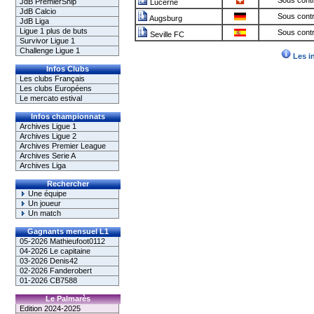
Sous contr
JdB PremierShip
Lucerne
JdB Calcio
Sous contr
Augsburg
JdB Liga
Ligue 1 plus de buts
Sous contr
Seville FC
Survivor Ligue 1
Challenge Ligue 1
Les i
Infos Clubs
Les clubs Français
Les clubs Européens
Le mercato estival
Infos championnats
Archives Ligue 1
Archives Ligue 2
Archives Premier League
Archives Serie A
Archives Liga
Rechercher
Une équipe
Un joueur
Un match
Gagnants mensuel L1
05-2026 Mathieufoot0112
04-2026 Le capitaine
03-2026 Denis42
02-2026 Fanderobert
01-2026 CB7588
Le Palmarès
Edition 2024-2025