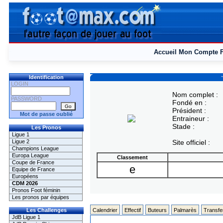
Accueil
Mon Compte
Identification
LOGIN
Nom complet :
PASSWORD
Fondé en :
Président :
Mot de passe oublié
Entraineur :
Stade :
Les Pronos
Ligue 1
Ligue 2
Site officiel :
Champions League
Europa League
Classement
Coupe de France
e
Equipe de France
Européens
CDM 2026
Pronos Foot féminin
Les pronos par équipes
Les Challenges
Calendrier
Effectif
Buteurs
Palmarès
Transfe
JdB Ligue 1