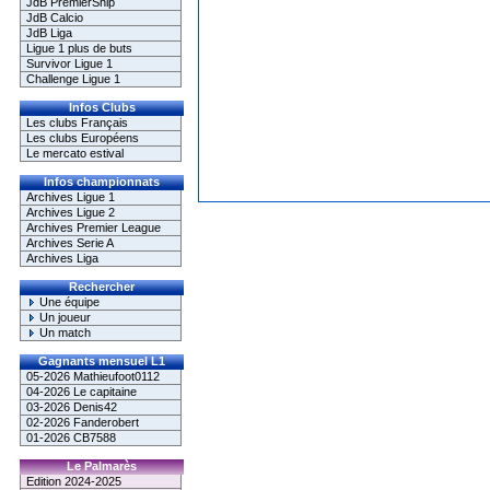
JdB PremierShip
JdB Calcio
JdB Liga
Ligue 1 plus de buts
Survivor Ligue 1
Challenge Ligue 1
Infos Clubs
Les clubs Français
Les clubs Européens
Le mercato estival
Infos championnats
Archives Ligue 1
Archives Ligue 2
Archives Premier League
Archives Serie A
Archives Liga
Rechercher
Une équipe
Un joueur
Un match
Gagnants mensuel L1
05-2026 Mathieufoot0112
04-2026 Le capitaine
03-2026 Denis42
02-2026 Fanderobert
01-2026 CB7588
Le Palmarès
Edition 2024-2025