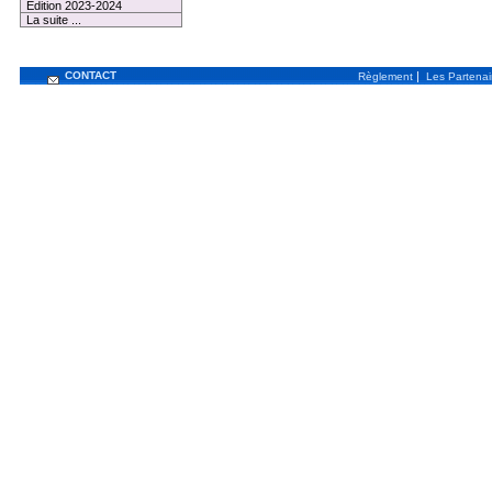
Edition 2023-2024
La suite ...
CONTACT
|
Règlement
Les Partenai