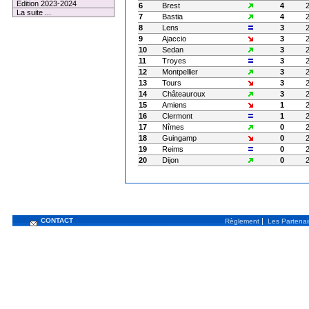
Edition 2023-2024
6
Brest
4
La suite ...
7
Bastia
4
8
Lens
3
9
Ajaccio
3
10
Sedan
3
11
Troyes
3
12
Montpellier
3
13
Tours
3
14
Châteauroux
3
15
Amiens
1
16
Clermont
1
17
Nîmes
0
18
Guingamp
0
19
Reims
0
20
Dijon
0
CONTACT
|
Règlement
Les Partenai