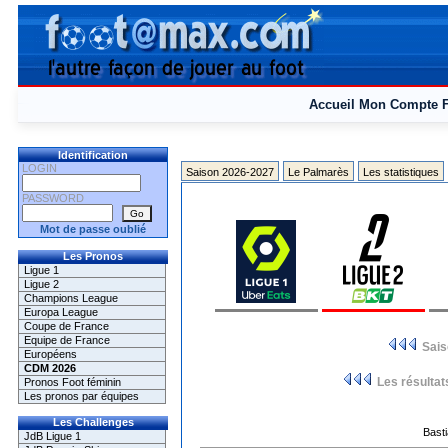
Accueil
Mon Compte
Identification
LOGIN
Saison 2026-2027
Le Palmarès
Les statistiques
PASSWORD
Mot de passe oublié
Les Pronos
Ligue 1
Ligue 2
Champions League
Europa League
Coupe de France
Equipe de France
Sai
Européens
CDM 2026
Les résultat
Pronos Foot féminin
Les pronos par équipes
Les Challenges
Basti
JdB Ligue 1