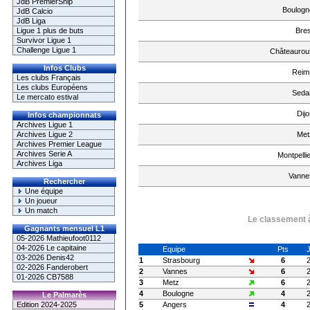
JdB PremierShip
Boulogn
JdB Calcio
JdB Liga
Bres
Ligue 1 plus de buts
Survivor Ligue 1
Challenge Ligue 1
Châteaurou
Infos Clubs
Reim
Les clubs Français
Les clubs Européens
Seda
Le mercato estival
Dijo
Infos championnats
Archives Ligue 1
Met
Archives Ligue 2
Archives Premier League
Archives Serie A
Montpellie
Archives Liga
Vanne
Rechercher
Une équipe
Un joueur
Un match
Le classement à
Gagnants mensuel L1
05-2026 Mathieufoot0112
04-2026 Le capitaine
Equipe
Pts
03-2026 Denis42
1
Strasbourg
6
02-2026 Fanderobert
2
Vannes
6
01-2026 CB7588
3
Metz
6
4
Boulogne
4
Le Palmarès
5
Angers
4
Edition 2024-2025