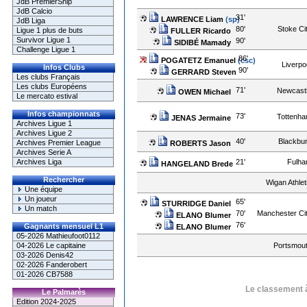
JdB PremierShip
JdB Calcio
31'
LAWRENCE Liam
(sp)
JdB Liga
80'
Stoke Ci
Ligue 1 plus de buts
FULLER Ricardo
Survivor Ligue 1
90'
SIDIBÉ Mamady
Challenge Ligue 1
86'
POGATETZ Emanuel
(csc)
Liverpo
Infos Clubs
90'
GERRARD Steven
Les clubs Français
Les clubs Européens
71'
Newcast
OWEN Michael
Le mercato estival
Infos championnats
73'
Tottenh
JENAS Jermaine
Archives Ligue 1
Archives Ligue 2
40'
Blackbu
Archives Premier League
ROBERTS Jason
Archives Serie A
21'
Fulh
Archives Liga
HANGELAND Brede
Rechercher
Wigan Athlet
Une équipe
Un joueur
65'
STURRIDGE Daniel
Un match
70'
Manchester Ci
ELANO Blumer
76'
Gagnants mensuel L1
ELANO Blumer
05-2026 Mathieufoot0112
Portsmou
04-2026 Le capitaine
03-2026 Denis42
02-2026 Fanderobert
01-2026 CB7588
Le classement à
Le Palmarès
Edition 2024-2025