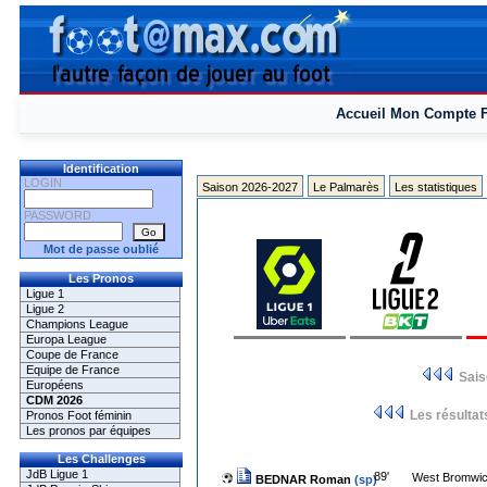
Accueil
Mon Compte
Identification
LOGIN
Saison 2026-2027
Le Palmarès
Les statistiques
PASSWORD
Mot de passe oublié
Les Pronos
Ligue 1
Ligue 2
Champions League
Europa League
Coupe de France
Equipe de France
Sai
Européens
CDM 2026
Les résultat
Pronos Foot féminin
Les pronos par équipes
Les Challenges
JdB Ligue 1
89'
West Bromwi
BEDNAR Roman
(sp)