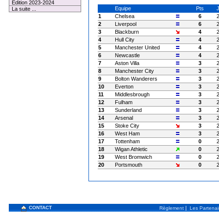
Edition 2023-2024
Equipe
Pts
La suite ...
1
Chelsea
6
2
Liverpool
6
3
Blackburn
4
4
Hull City
4
5
Manchester United
4
6
Newcastle
4
7
Aston Villa
3
8
Manchester City
3
9
Bolton Wanderers
3
10
Everton
3
11
Middlesbrough
3
12
Fulham
3
13
Sunderland
3
14
Arsenal
3
15
Stoke City
3
16
West Ham
3
17
Tottenham
0
18
Wigan Athletic
0
19
West Bromwich
0
20
Portsmouth
0
CONTACT
|
Règlement
Les Partenai