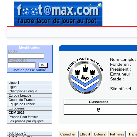
Identification
LOGIN
Nom complet 
PASSWORD
Fondé en :
Président :
Mot de passe oublié
Entraineur :
Les Pronos
Stade :
Ligue 1
Ligue 2
Site officiel :
Champions League
Europa League
Coupe de France
Classement
Equipe de France
e
Européens
CDM 2026
Pronos Foot féminin
Les pronos par équipes
Les Challenges
JdB Ligue 1
Calendrier
Effectif
Buteurs
Palmarès
Trans