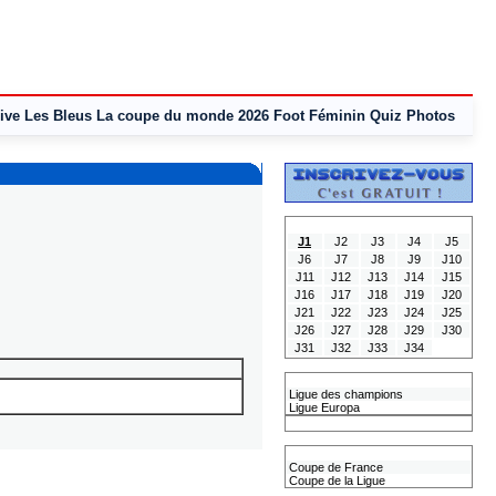
ive
Les Bleus
La coupe du monde 2026
Foot Féminin
Quiz
Photos
Tous les Résultats
J1
J2
J3
J4
J5
J6
J7
J8
J9
J10
J11
J12
J13
J14
J15
J16
J17
J18
J19
J20
J21
J22
J23
J24
J25
J26
J27
J28
J29
J30
J31
J32
J33
J34
Les coupes Européennes
Ligue des champions
Ligue Europa
Classement CAN
Les coupes nationales
Coupe de France
Coupe de la Ligue