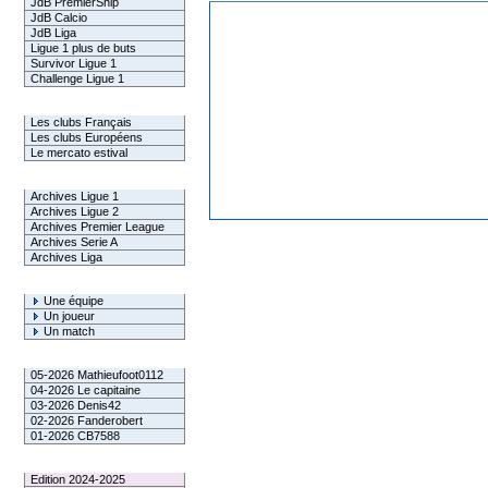
JdB PremierShip
JdB Calcio
JdB Liga
Ligue 1 plus de buts
Survivor Ligue 1
Challenge Ligue 1
Infos Clubs
Les clubs Français
Les clubs Européens
Le mercato estival
Infos championnats
Archives Ligue 1
Archives Ligue 2
Archives Premier League
Archives Serie A
Archives Liga
Rechercher
Une équipe
Un joueur
Un match
Gagnants mensuel L1
05-2026 Mathieufoot0112
04-2026 Le capitaine
03-2026 Denis42
02-2026 Fanderobert
01-2026 CB7588
Le Palmarès
Edition 2024-2025