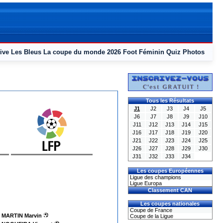
ive
Les Bleus
La coupe du monde 2026
Foot Féminin
Quiz
Photos
Tous les Résultats
J1
J2
J3
J4
J5
J6
J7
J8
J9
J10
J11
J12
J13
J14
J15
J16
J17
J18
J19
J20
J21
J22
J23
J24
J25
J26
J27
J28
J29
J30
J31
J32
J33
J34
Les coupes Européennes
Ligue des champions
Ligue Europa
Classement CAN
Les coupes nationales
Coupe de France
MARTIN Marvin
Coupe de la Ligue