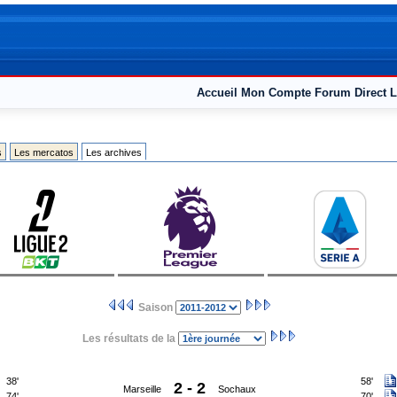
Accueil
Mon Compte
Forum
Direct L
s
Les mercatos
Les archives
Saison
Les résultats de la
38'
58'
2 - 2
Marseille
Sochaux
74'
70'