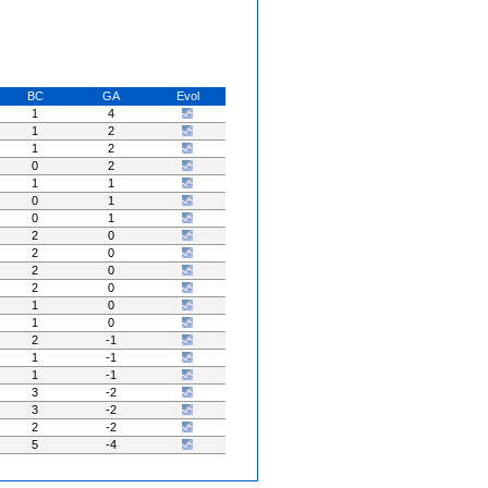
BC
GA
Evol
1
4
1
2
1
2
0
2
1
1
0
1
0
1
2
0
2
0
2
0
2
0
1
0
1
0
2
-1
1
-1
1
-1
3
-2
3
-2
2
-2
5
-4