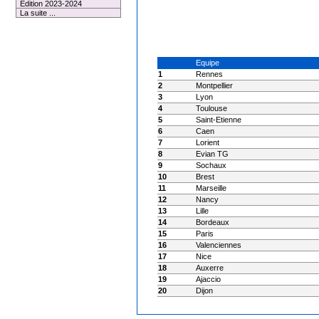
Edition 2023-2024
La suite ...
Equipe
1
Rennes
2
Montpellier
3
Lyon
4
Toulouse
5
Saint-Etienne
6
Caen
7
Lorient
8
Evian TG
9
Sochaux
10
Brest
11
Marseille
12
Nancy
13
Lille
14
Bordeaux
15
Paris
16
Valenciennes
17
Nice
18
Auxerre
19
Ajaccio
20
Dijon