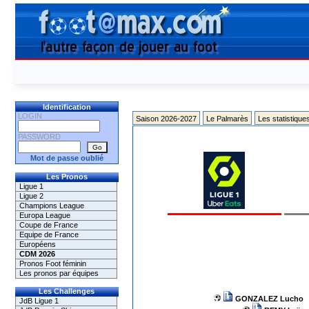
Identification
LOGIN
Saison 2026-2027
Le Palmarès
Les statistique
PASSWORD
Mot de passe oublié
Les Pronos
Ligue 1
Ligue 2
Champions League
Europa League
Coupe de France
Equipe de France
Européens
CDM 2026
Pronos Foot féminin
Les pronos par équipes
Les Challenges
GONZALEZ Lucho
JdB Ligue 1