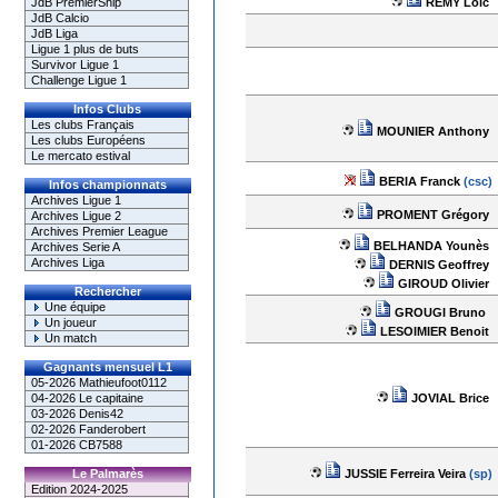
REMY Loïc
JdB PremierShip
JdB Calcio
JdB Liga
Ligue 1 plus de buts
Survivor Ligue 1
Challenge Ligue 1
Infos Clubs
Les clubs Français
MOUNIER Anthony
Les clubs Européens
Le mercato estival
BERIA Franck
(csc)
Infos championnats
Archives Ligue 1
PROMENT Grégory
Archives Ligue 2
Archives Premier League
BELHANDA Younès
Archives Serie A
Archives Liga
DERNIS Geoffrey
GIROUD Olivier
Rechercher
Une équipe
GROUGI Bruno
Un joueur
LESOIMIER Benoit
Un match
Gagnants mensuel L1
05-2026 Mathieufoot0112
JOVIAL Brice
04-2026 Le capitaine
03-2026 Denis42
02-2026 Fanderobert
01-2026 CB7588
JUSSIE Ferreira Veira
(sp)
Le Palmarès
Edition 2024-2025