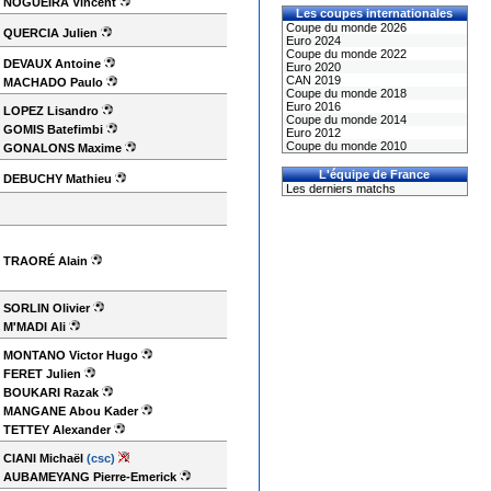
NOGUEIRA Vincent
Les coupes internationales
Coupe du monde 2026
QUERCIA Julien
Euro 2024
Coupe du monde 2022
DEVAUX Antoine
Euro 2020
CAN 2019
MACHADO Paulo
Coupe du monde 2018
Euro 2016
LOPEZ Lisandro
Coupe du monde 2014
GOMIS Batefimbi
Euro 2012
Coupe du monde 2010
GONALONS Maxime
L'équipe de France
DEBUCHY Mathieu
Les derniers matchs
TRAORÉ Alain
SORLIN Olivier
M'MADI Ali
MONTANO Victor Hugo
FERET Julien
BOUKARI Razak
MANGANE Abou Kader
TETTEY Alexander
CIANI Michaël
(csc)
AUBAMEYANG Pierre-Emerick