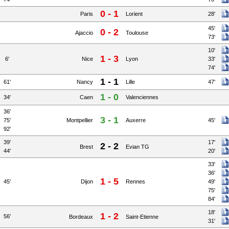
0 - 1
Paris
Lorient
28'
45'
0 - 2
Ajaccio
Toulouse
73'
10'
1 - 3
6'
Nice
Lyon
33'
74'
1 - 1
61'
Nancy
Lille
47'
1 - 0
34'
Caen
Valenciennes
36'
3 - 1
75'
Montpellier
Auxerre
45'
92'
39'
17'
2 - 2
Brest
Evian TG
44'
20'
33'
36'
1 - 5
45'
Dijon
Rennes
49'
75'
84'
18'
1 - 2
56'
Bordeaux
Saint-Etienne
31'