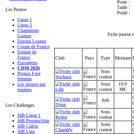
Poste :
Taille :
Les Pronos
Poids :
Ligue 1
Ligue 2
Champions
Fiche joueur 
League
Europa League
Coupe de France
Equipe de
France
Club
Pays
Type
Montant
Européens
CDM 2026
Sous
Pronos Foot
Sochaux
contrat
féminin
Sous
10.0
Les pronos par
Lille
contrat
M€
équipes
Prêt
Dijon
Les Challenges
Sous
JdB Ligue 1
Reims
contrat
JdB PremierShip
Sous
JdB Calcio
Chambly
contrat
JdB Liga