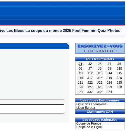
ive
Les Bleus
La coupe du monde 2026
Foot Féminin
Quiz
Photos
Tous les Résultats
J1
J2
J3
J4
J5
J6
J7
J8
J9
J10
J11
J12
J13
J14
J15
J16
J17
J18
J19
J20
J21
J22
J23
J24
J25
J26
J27
J28
J29
J30
J31
J32
J33
J34
Les coupes Européennes
Ligue des champions
Ligue Europa
Classement CAN
Les coupes nationales
Coupe de France
Coupe de la Ligue