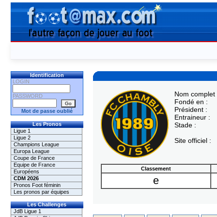
Identification
LOGIN
Nom complet 
PASSWORD
Fondé en :
Président :
Mot de passe oublié
Entraineur :
Les Pronos
Stade :
Ligue 1
Ligue 2
Site officiel :
Champions League
Europa League
Coupe de France
Equipe de France
Classement
Européens
e
CDM 2026
Pronos Foot féminin
Les pronos par équipes
Les Challenges
JdB Ligue 1