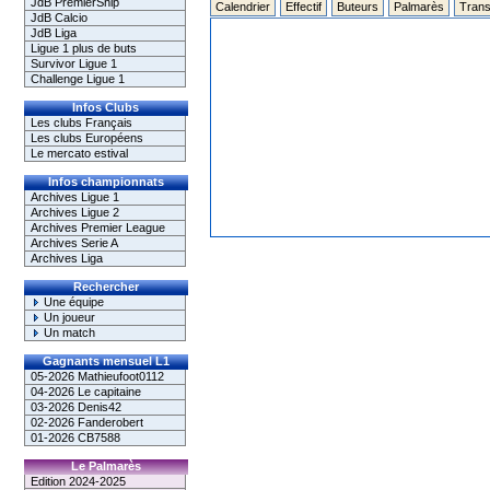
JdB PremierShip
Calendrier
Effectif
Buteurs
Palmarès
Trans
JdB Calcio
JdB Liga
Ligue 1 plus de buts
Survivor Ligue 1
Challenge Ligue 1
Infos Clubs
Les clubs Français
Les clubs Européens
Le mercato estival
Infos championnats
Archives Ligue 1
Archives Ligue 2
Archives Premier League
Archives Serie A
Archives Liga
Rechercher
Une équipe
Un joueur
Un match
Gagnants mensuel L1
05-2026 Mathieufoot0112
04-2026 Le capitaine
03-2026 Denis42
02-2026 Fanderobert
01-2026 CB7588
Le Palmarès
Edition 2024-2025