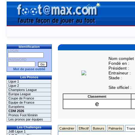
Identification
LOGIN
Nom complet 
PASSWORD
Fondé en :
Président :
Mot de passe oublié
Entraineur :
Les Pronos
Stade :
Ligue 1
Ligue 2
Site officiel :
Champions League
Europa League
Classement
Coupe de France
e
Equipe de France
Européens
CDM 2026
Pronos Foot féminin
Les pronos par équipes
Les Challenges
Calendrier
Effectif
Buteurs
Palmarès
Trans
JdB Ligue 1