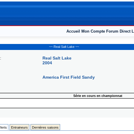
Accueil
Mon Compte
Forum
Direct L
~~ Real Salt Lake ~~
:
Real Salt Lake
2004
America First Field Sandy
Série en cours en championnat
ferts
Entraineurs
Dernières saisons