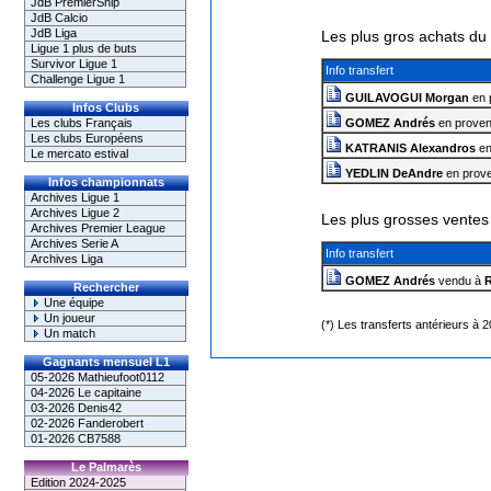
JdB PremierShip
JdB Calcio
JdB Liga
Les plus gros achats du 
Ligue 1 plus de buts
Survivor Ligue 1
Info transfert
Challenge Ligue 1
GUILAVOGUI Morgan
en 
Infos Clubs
Les clubs Français
GOMEZ Andrés
en prove
Les clubs Européens
KATRANIS Alexandros
en
Le mercato estival
YEDLIN DeAndre
en prov
Infos championnats
Archives Ligue 1
Archives Ligue 2
Les plus grosses ventes
Archives Premier League
Archives Serie A
Info transfert
Archives Liga
GOMEZ Andrés
vendu à
Rechercher
Une équipe
Un joueur
(*) Les transferts antérieurs à 
Un match
Gagnants mensuel L1
05-2026 Mathieufoot0112
04-2026 Le capitaine
03-2026 Denis42
02-2026 Fanderobert
01-2026 CB7588
Le Palmarès
Edition 2024-2025