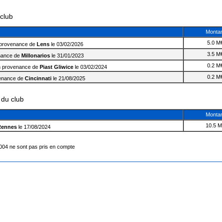
club
Monta
5.0 M
provenance de
Lens
le 03/02/2026
3.5 M
nance de
Millonarios
le 31/01/2023
0.2 M
 provenance de
Piast Gliwice
le 03/02/2024
0.2 M
enance de
Cincinnati
le 21/08/2025
 du club
Monta
10.5 
Rennes
le 17/08/2024
2004 ne sont pas pris en compte