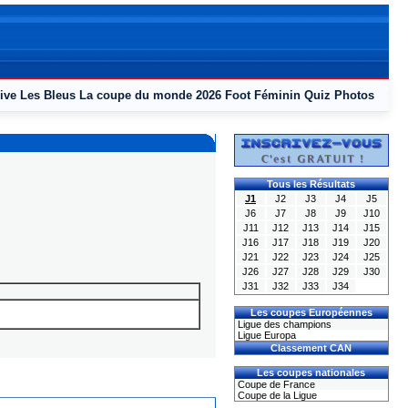
ive
Les Bleus
La coupe du monde 2026
Foot Féminin
Quiz
Photos
Tous les Résultats
J1
J2
J3
J4
J5
J6
J7
J8
J9
J10
J11
J12
J13
J14
J15
J16
J17
J18
J19
J20
J21
J22
J23
J24
J25
J26
J27
J28
J29
J30
J31
J32
J33
J34
Les coupes Européennes
Ligue des champions
Ligue Europa
Classement CAN
Les coupes nationales
Coupe de France
Coupe de la Ligue