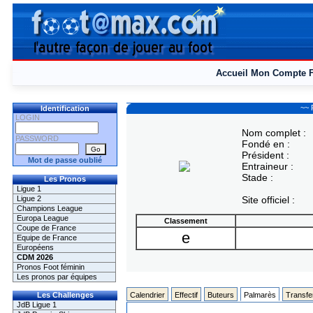
Accueil
Mon Compte
~~ 
Identification
LOGIN
Nom complet :
PASSWORD
Fondé en :
Président :
Mot de passe oublié
Entraineur :
Stade :
Les Pronos
Ligue 1
Ligue 2
Site officiel :
Champions League
Europa League
Classement
Coupe de France
e
Equipe de France
Européens
CDM 2026
Pronos Foot féminin
Les pronos par équipes
Les Challenges
Calendrier
Effectif
Buteurs
Palmarès
Transfe
JdB Ligue 1