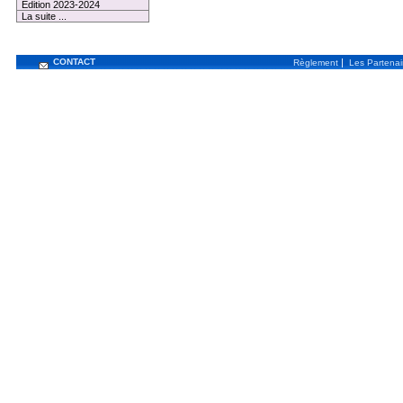
Edition 2023-2024
La suite ...
CONTACT
|
Règlement
Les Partenai