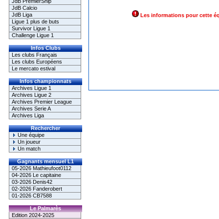
JdB PremierShip
JdB Calcio
JdB Liga
Les informations pour cette é
Ligue 1 plus de buts
Survivor Ligue 1
Challenge Ligue 1
Infos Clubs
Les clubs Français
Les clubs Européens
Le mercato estival
Infos championnats
Archives Ligue 1
Archives Ligue 2
Archives Premier League
Archives Serie A
Archives Liga
Rechercher
Une équipe
Un joueur
Un match
Gagnants mensuel L1
05-2026 Mathieufoot0112
04-2026 Le capitaine
03-2026 Denis42
02-2026 Fanderobert
01-2026 CB7588
Le Palmarès
Edition 2024-2025