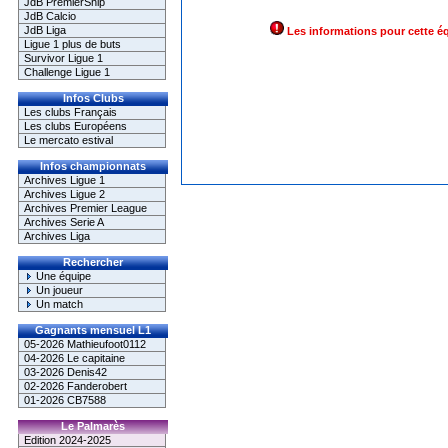
JdB PremierShip
JdB Calcio
JdB Liga
Les informations pour cette é
Ligue 1 plus de buts
Survivor Ligue 1
Challenge Ligue 1
Infos Clubs
Les clubs Français
Les clubs Européens
Le mercato estival
Infos championnats
Archives Ligue 1
Archives Ligue 2
Archives Premier League
Archives Serie A
Archives Liga
Rechercher
Une équipe
Un joueur
Un match
Gagnants mensuel L1
05-2026 Mathieufoot0112
04-2026 Le capitaine
03-2026 Denis42
02-2026 Fanderobert
01-2026 CB7588
Le Palmarès
Edition 2024-2025