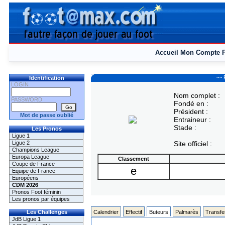
Accueil
Mon Compte
~~ 
Identification
LOGIN
Nom complet :
PASSWORD
Fondé en :
Président :
Mot de passe oublié
Entraineur :
Stade :
Les Pronos
Ligue 1
Ligue 2
Site officiel :
Champions League
Europa League
Classement
Coupe de France
e
Equipe de France
Européens
CDM 2026
Pronos Foot féminin
Les pronos par équipes
Les Challenges
Calendrier
Effectif
Buteurs
Palmarès
Transfe
JdB Ligue 1