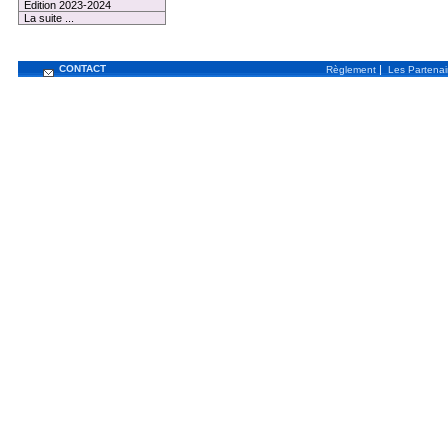
Edition 2023-2024
La suite ...
CONTACT
|
Règlement
Les Partenai