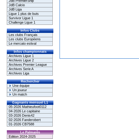
JdB PremierShip
JdB Calcio
JdB Liga
Ligue 1 plus de buts
Survivor Ligue 1
Challenge Ligue 1
Infos Clubs
Les clubs Français
Les clubs Européens
Le mercato estival
Infos championnats
Archives Ligue 1
Archives Ligue 2
Archives Premier League
Archives Serie A
Archives Liga
Rechercher
Une équipe
Un joueur
Un match
Gagnants mensuel L1
05-2026 Mathieufoot0112
04-2026 Le capitaine
03-2026 Denis42
02-2026 Fanderobert
01-2026 CB7588
Le Palmarès
Edition 2024-2025