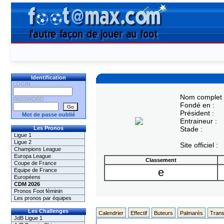
Identification
LOGIN
Nom complet 
PASSWORD
Fondé en :
Président :
Mot de passe oublié
Entraineur :
Les Pronos
Stade :
Ligue 1
Ligue 2
Site officiel :
Champions League
Europa League
Classement
Coupe de France
e
Equipe de France
Européens
CDM 2026
Pronos Foot féminin
Les pronos par équipes
Les Challenges
Calendrier
Effectif
Buteurs
Palmarès
Trans
JdB Ligue 1