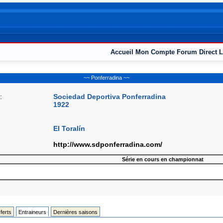
Accueil
Mon Compte
Forum
Direct L
~~ Ponferradina ~~
:
Sociedad Deportiva Ponferradina
1922
El Toralín
http://www.sdponferradina.com/
Série en cours en championnat
ferts
Entraineurs
Dernières saisons