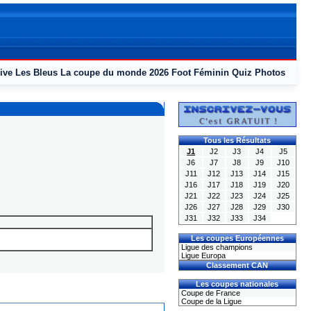
ive
Les Bleus
La coupe du monde 2026
Foot Féminin
Quiz
Photos
Tous les Résultats
J1
J2
J3
J4
J5
J6
J7
J8
J9
J10
J11
J12
J13
J14
J15
J16
J17
J18
J19
J20
J21
J22
J23
J24
J25
J26
J27
J28
J29
J30
J31
J32
J33
J34
Les coupes Européennes
Ligue des champions
Ligue Europa
Classement CAN
Les coupes nationales
Coupe de France
Coupe de la Ligue