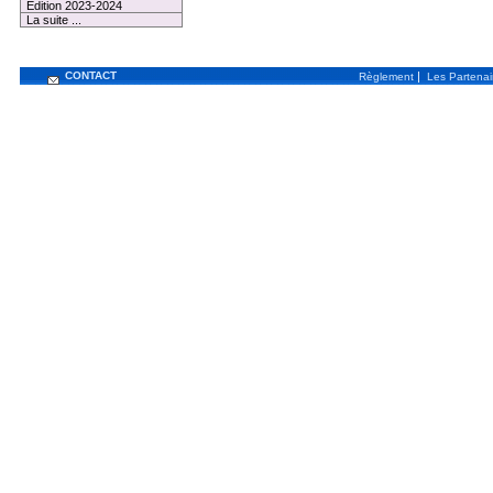
Edition 2023-2024
La suite ...
CONTACT
|
Règlement
Les Partenai