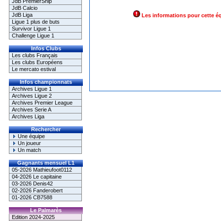
JdB PremierShip
JdB Calcio
JdB Liga
Les informations pour cette é
Ligue 1 plus de buts
Survivor Ligue 1
Challenge Ligue 1
Infos Clubs
Les clubs Français
Les clubs Européens
Le mercato estival
Infos championnats
Archives Ligue 1
Archives Ligue 2
Archives Premier League
Archives Serie A
Archives Liga
Rechercher
Une équipe
Un joueur
Un match
Gagnants mensuel L1
05-2026 Mathieufoot0112
04-2026 Le capitaine
03-2026 Denis42
02-2026 Fanderobert
01-2026 CB7588
Le Palmarès
Edition 2024-2025