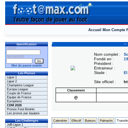
Accueil
Mon Compte
~~
Identification
LOGIN
Nom complet :
So
PASSWORD
Fondé en :
1
Président :
Mot de passe oublié
Entraineur :
Stade :
El
Les Pronos
Ligue 1
Ligue 2
Site officiel :
ht
Champions League
Europa League
Classement
Coupe de France
e
Equipe de France
Européens
CDM 2026
Pronos Foot féminin
Les pronos par équipes
Les Challenges
Calendrier
Effectif
Buteurs
Palmarès
Transfe
JdB Ligue 1