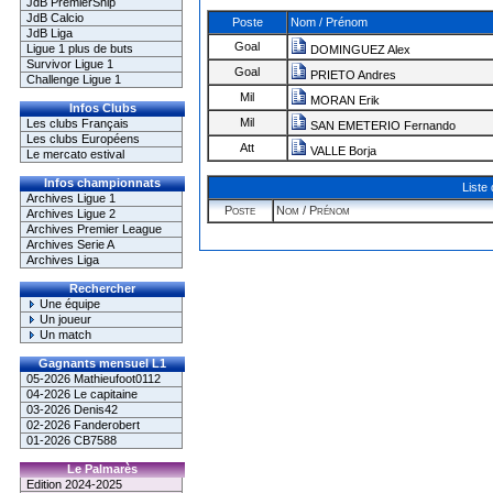
JdB PremierShip
JdB Calcio
Poste
Nom / Prénom
JdB Liga
Goal
Ligue 1 plus de buts
DOMINGUEZ Alex
Survivor Ligue 1
Goal
PRIETO Andres
Challenge Ligue 1
Mil
MORAN Erik
Infos Clubs
Mil
Les clubs Français
SAN EMETERIO Fernando
Les clubs Européens
Att
VALLE Borja
Le mercato estival
Infos championnats
Liste
Archives Ligue 1
Poste
Nom / Prénom
Archives Ligue 2
Archives Premier League
Archives Serie A
Archives Liga
Rechercher
Une équipe
Un joueur
Un match
Gagnants mensuel L1
05-2026 Mathieufoot0112
04-2026 Le capitaine
03-2026 Denis42
02-2026 Fanderobert
01-2026 CB7588
Le Palmarès
Edition 2024-2025