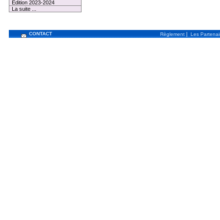
Edition 2023-2024
La suite ...
CONTACT
|
Règlement
Les Partenai