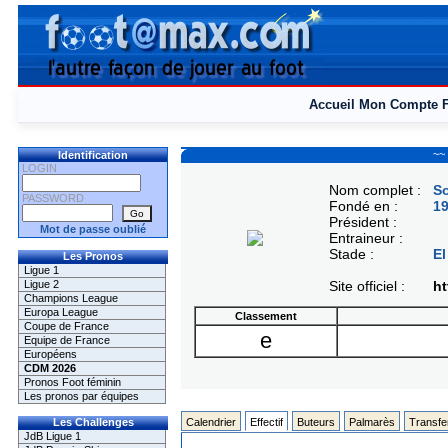
Accueil
Mon Compte
~~
Identification
LOGIN
Nom complet :
So
PASSWORD
Fondé en :
1
Président :
Mot de passe oublié
Entraineur :
Stade :
El
Les Pronos
Ligue 1
Ligue 2
Site officiel :
ht
Champions League
Europa League
Classement
Coupe de France
e
Equipe de France
Européens
CDM 2026
Pronos Foot féminin
Les pronos par équipes
Les Challenges
Calendrier
Effectif
Buteurs
Palmarès
Transfe
JdB Ligue 1