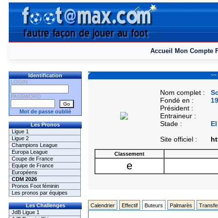
Accueil
Mon Compte
~~
Identification
LOGIN
Nom complet :
So
PASSWORD
Fondé en :
1
Président :
Mot de passe oublié
Entraineur :
Stade :
El
Les Pronos
Ligue 1
Ligue 2
Site officiel :
ht
Champions League
Europa League
Classement
Coupe de France
e
Equipe de France
Européens
CDM 2026
Pronos Foot féminin
Les pronos par équipes
Les Challenges
Calendrier
Effectif
Buteurs
Palmarès
Transfe
JdB Ligue 1