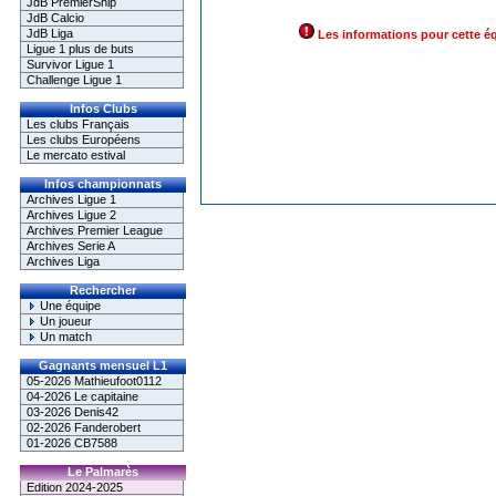
JdB PremierShip
JdB Calcio
JdB Liga
Les informations pour cette é
Ligue 1 plus de buts
Survivor Ligue 1
Challenge Ligue 1
Infos Clubs
Les clubs Français
Les clubs Européens
Le mercato estival
Infos championnats
Archives Ligue 1
Archives Ligue 2
Archives Premier League
Archives Serie A
Archives Liga
Rechercher
Une équipe
Un joueur
Un match
Gagnants mensuel L1
05-2026 Mathieufoot0112
04-2026 Le capitaine
03-2026 Denis42
02-2026 Fanderobert
01-2026 CB7588
Le Palmarès
Edition 2024-2025