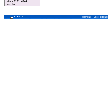
Edition 2023-2024
La suite ...
CONTACT
|
Règlement
Les Partenai