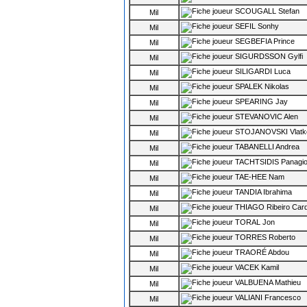
SCOUGALL Stefan
Mil
SEFIL Sonhy
Mil
SEGBEFIA Prince
Mil
SIGURDSSON Gylfi
Mil
SILIGARDI Luca
Mil
SPALEK Nikolas
Mil
SPEARING Jay
Mil
STEVANOVIC Alen
Mil
STOJANOVSKI Vlatk
Mil
TABANELLI Andrea
Mil
TACHTSIDIS Panagio
Mil
TAE-HEE Nam
Mil
TANDIA Ibrahima
Mil
THIAGO Ribeiro Car
Mil
TORAL Jon
Mil
TORRES Roberto
Mil
TRAORÉ Abdou
Mil
VACEK Kamil
Mil
VALBUENA Mathieu
Mil
VALIANI Francesco
Mil