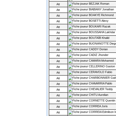
BEZJAK Roman
Att
BIABIANY Jonathan
Att
BOAKYE Richmond
Att
BOSETTI Alexy
Att
BOUKARI Razak
Att
BOUSSAHA Lakhdar
Att
BOUTAÏB Khalid
Att
BUONANOTTE Dieg
Att
CADDY Dorian
Att
CADIZ Jhonder
Att
CAMARA Mohamed
Att
CELLERINO Gaston
Att
CERAVOLO Fabio
Att
CHARBONNIER Gaë
Att
CHAVARRIA Pablo
Att
CHEVALIER Teddy
Att
CHITU Aurelian
Att
CORNETTE Quentin
Att
CORREA Joris
Att
CORREIA Edmilson In
Att