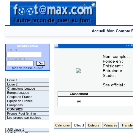
Accueil
Mon Compte
~~ E
Identification
LOGIN
Nom complet :
PASSWORD
Fondé en :
Président :
Mot de passe oublié
Entraineur :
Stade :
Les Pronos
Ligue 1
Ligue 2
Site officiel :
Champions League
Europa League
Classement
Coupe de France
e
Equipe de France
Européens
CDM 2026
Pronos Foot féminin
Les pronos par équipes
Les Challenges
Calendrier
Effectif
Buteurs
Palmarès
Transfe
JdB Ligue 1