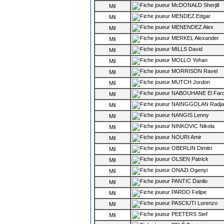
McDONALD Sherjill
Mil
MENDEZ Edgar
Mil
MENENDEZ Alex
Mil
MERKEL Alexander
Mil
MILLS David
Mil
MOLLO Yohan
Mil
MORRISON Ravel
Mil
MUTCH Jordon
Mil
NABOUHANE El Far
Mil
NAINGGOLAN Radja
Mil
NANGIS Lenny
Mil
NINKOVIC Nikola
Mil
NOURI Amir
Mil
OBERLIN Dimitri
Mil
OLSEN Patrick
Mil
ONAZI Ogenyi
Mil
PANTIC Danilo
Mil
PARDO Felipe
Mil
PASCIUTI Lorenzo
Mil
PEETERS Stef
Mil