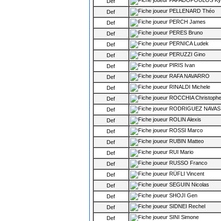
PAPADOPOULOS Kyr
Def
PELLENARD Théo
Def
PERCH James
Def
PERES Bruno
Def
PERNICA Ludek
Def
PERUZZI Gino
Def
PIRIS Ivan
Def
RAFA NAVARRO
Def
RINALDI Michele
Def
ROCCHIA Christophe
Def
RODRIGUEZ NAVAS 
Def
ROLIN Alexis
Def
ROSSI Marco
Def
RUBIN Matteo
Def
RUI Mario
Def
RUSSO Franco
Def
RÜFLI Vincent
Def
SEGUIN Nicolas
Def
SHOJI Gen
Def
SIDNEI Rechel
Def
SINI Simone
Def