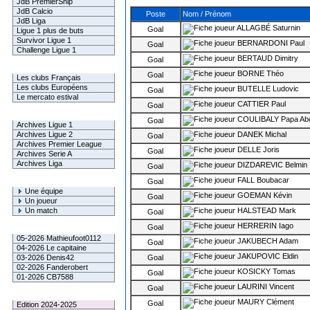
JdB PremierShip
JdB Calcio
Poste
Nom / Prénom
JdB Liga
ALLAGBÉ Saturnin
Goal
Ligue 1 plus de buts
Survivor Ligue 1
BERNARDONI Paul
Goal
Challenge Ligue 1
BERTAUD Dimitry
Goal
Infos Clubs
BORNE Théo
Goal
Les clubs Français
Les clubs Européens
BUTELLE Ludovic
Goal
Le mercato estival
CATTIER Paul
Goal
Infos championnats
COULIBALY Papa Abd
Goal
Archives Ligue 1
Archives Ligue 2
DANEK Michal
Goal
Archives Premier League
DELLE Joris
Goal
Archives Serie A
Archives Liga
DIZDAREVIC Belmin
Goal
FALL Boubacar
Rechercher
Goal
Une équipe
GOEMAN Kévin
Goal
Un joueur
Un match
HALSTEAD Mark
Goal
HERRERIN Iago
Goal
Gagnants mensuel L1
05-2026 Mathieufoot0112
JAKUBECH Adam
Goal
04-2026 Le capitaine
JAKUPOVIC Eldin
03-2026 Denis42
Goal
02-2026 Fanderobert
KOSICKY Tomas
Goal
01-2026 CB7588
LAURINI Vincent
Goal
Le Palmarès
MAURY Clément
Goal
Edition 2024-2025