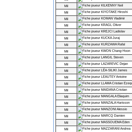
KILKENNY Neil
Mil
KIYOTAKE Hiroshi
Mil
KOMAN Vladimir
Mil
KRAGL Oliver
Mil
KREJCI Ladislav
Mil
KUCKA Juraj
Mil
KURZAWA Rafal
Mil
KWON Chang-Hoon
Mil
LANGIL Steven
Mil
LAZAREVIC Dejan
Mil
LÉA-SILIKI James
Mil
LEAUTEY Antoine
Mil
LLAMA Cristian Ezequ
Mil
MAIDANA Cristian
Mil
MANGALA Eliaquim
Mil
MANZALA Harisson
Mil
MANZONI Alessio
Mil
MARCQ Damien
Mil
MASSOUEMA Eden
Mil
MAZZARANI Andrea
Mil