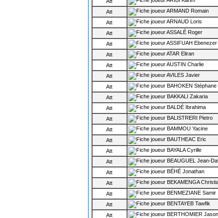
ARIBI Karim
Att
ARMAND Romain
Att
ARNAUD Loris
Att
ASSALÉ Roger
Att
ASSIFUAH Ebenezer
Att
ATAR Eliran
Att
AUSTIN Charlie
Att
AVILES Javier
Att
BAHOKEN Stéphane
Att
BAKKALI Zakaria
Att
BALDÉ Ibrahima
Att
BALISTRERI Pietro
Att
BAMMOU Yacine
Att
BAUTHEAC Eric
Att
BAYALA Cyrille
Att
BEAUGUEL Jean-Dav
Att
BÉHÉ Jonathan
Att
BEKAMENGA Christi
Att
BENMEZIANE Samir
Att
BENTAYEB Tawfik
Att
BERTHOMIER Jaso
Att