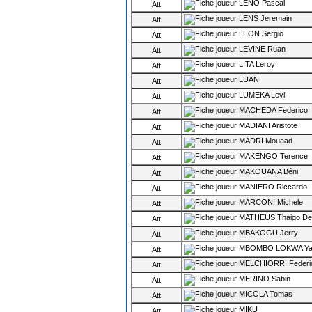
LENO Pascal
Att
LENS Jeremain
Att
LEON Sergio
Att
LEVINE Ruan
Att
LITA Leroy
Att
LUAN
Att
LUMEKA Levi
Att
MACHEDA Federico
Att
MADIANI Aristote
Att
MADRI Mouaad
Att
MAKENGO Terence
Att
MAKOUANA Béni
Att
MANIERO Riccardo
Att
MARCONI Michele
Att
MATHEUS Thaigo De 
Att
MBAKOGU Jerry
Att
MBOMBO LOKWA Ya
Att
MELCHIORRI Federi
Att
MERINO Sabin
Att
MICOLA Tomas
Att
MIKU
Att