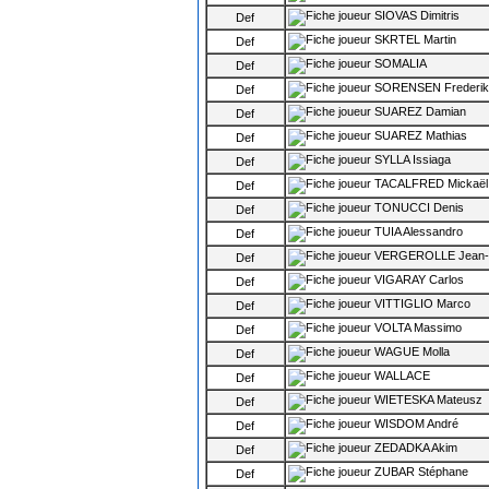
SIOVAS Dimitris
Def
SKRTEL Martin
Def
SOMALIA
Def
SORENSEN Frederik
Def
SUAREZ Damian
Def
SUAREZ Mathias
Def
SYLLA Issiaga
Def
TACALFRED Mickaël
Def
TONUCCI Denis
Def
TUIA Alessandro
Def
VERGEROLLE Jean-C
Def
VIGARAY Carlos
Def
VITTIGLIO Marco
Def
VOLTA Massimo
Def
WAGUE Molla
Def
WALLACE
Def
WIETESKA Mateusz
Def
WISDOM André
Def
ZEDADKA Akim
Def
ZUBAR Stéphane
Def