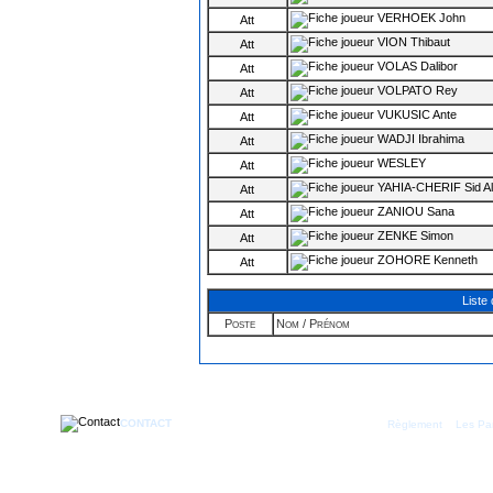
VERHOEK John
Att
VION Thibaut
Att
VOLAS Dalibor
Att
VOLPATO Rey
Att
VUKUSIC Ante
Att
WADJI Ibrahima
Att
WESLEY
Att
YAHIA-CHERIF Sid Al
Att
ZANIOU Sana
Att
ZENKE Simon
Att
ZOHORE Kenneth
Att
Liste
Poste
Nom / Prénom
CONTACT
|
Règlement
Les Par