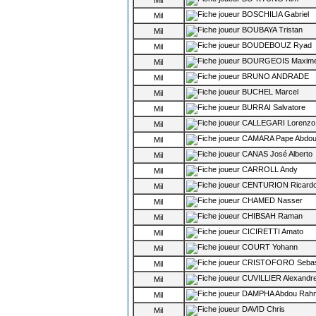
Mil
BOSCHILIA Gabriel
Mil
BOUBAYA Tristan
Mil
BOUDEBOUZ Ryad
Mil
BOURGEOIS Maxim
Mil
BRUNO ANDRADE
Mil
BUCHEL Marcel
Mil
BURRAI Salvatore
Mil
CALLEGARI Lorenzo
Mil
CAMARA Pape Abdo
Mil
CANAS José Alberto
Mil
CARROLL Andy
Mil
CENTURION Ricard
Mil
CHAMED Nasser
Mil
CHIBSAH Raman
Mil
CICIRETTI Amato
Mil
COURT Yohann
Mil
CRISTOFORO Sebas
Mil
CUVILLIER Alexandr
Mil
DAMPHA Abdou Rah
Mil
DAVID Chris
Mil