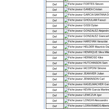
FORTES Steven
Def
GANEA Cristian
Def
GARCIA SANTANA Da
Def
GHOULAM Faouzi
Def
GISSI Dylan
Def
GONZALEZ Alejandro
Def
GONZALEZ Giancarl
Def
HAROYAN Varazdat
Def
HELDER Mauricio Da S
Def
HENRIQUE Silva Mila
Def
HERMOSO Kike
Def
HUTCHINSON Sam
Def
IACOPONI Simone
Def
JEANVIER Julian
Def
JENKINSON Carl
Def
KAGELMACHER Gar
Def
KEVIN Garcia Martin
Def
LEWCZUK Igor
Def
LONGHI Alessandro
Def
LORA RAMOS Albert
Def