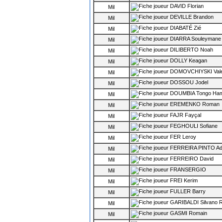
DAVID Florian
Mil
DEVILLE Brandon
Mil
DIABATÉ Zié
Mil
DIARRA Souleymane
Mil
DILIBERTO Noah
Mil
DOLLY Keagan
Mil
DOMOVCHIYSKI Vale
Mil
DOSSOU Jodel
Mil
DOUMBIA Tongo Ha
Mil
EREMENKO Roman
Mil
FAJR Fayçal
Mil
FEGHOULI Sofiane
Mil
FER Leroy
Mil
FERREIRA PINTO Ad
Mil
FERREIRO David
Mil
FRANSERGIO
Mil
FREI Kerim
Mil
FULLER Barry
Mil
GARIBALDI Silvano R
Mil
GASMI Romain
Mil