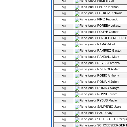
PELÉ Bryan
Mil
PEREZ Hernan
Mil
PETKOVIC Nikola
Mil
PIRIZ Facundo
Mil
POREBA Lukasz
Mil
POUYE Oumar
Mil
POZUELO MELERO Al
Mil
RAMA Valdet
Mil
RAMIREZ Gaston
Mil
RANDALL Mark
Mil
REYES Lorenzo
Mil
RIVEROLA Marti
Mil
ROBIC Anthony
Mil
ROMAIN Julien
Mil
ROMAO Alaixys
Mil
ROSSI Fausto
Mil
RYBUS Maciej
Mil
SAMPERIO Jairo
Mil
SARR Sidy
Mil
SCHELOTTO Ezequiel
Mil
SCHOBESBERGER Ph
Mil