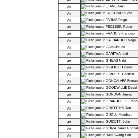
Att
ETAME Alain
Att
FALCONIERI Vito
Att
FARIAS Diego
Att
FECZESIN Robert
Att
FRANCIS Francino
Att
GALHARDO Thiago
Att
GAMA Bruno
Att
GARITA Arnold
Att
GHILAS Nabil
Att
GIGLIOTTI David
Att
GIMBERT Ghislain
Att
GONÇALVES Esmae
Att
GOODWILLIE David
Att
GORDON Jaanai
Att
GRANDOLFO Franc
Att
GRIFFITHS Reo
Att
GUCLU Metehan
Att
GUIDETTI John
Att
GÜIZA Daniel Gonzal
Att
HAN Kwang-Son
Att