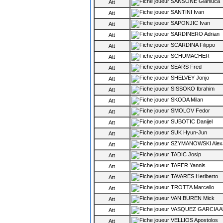
SANSONE Gianluca
Att
SANTINI Ivan
Att
SAPONJIC Ivan
Att
SARDINERO Adrian
Att
SCARDINA Filippo
Att
SCHUMACHER
Att
SEARS Fred
Att
SHELVEY Jonjo
Att
SISSOKO Ibrahim
Att
SKODA Milan
Att
SMOLOV Fedor
Att
SUBOTIC Danijel
Att
SUK Hyun-Jun
Att
SZYMANOWSKI Alex
Att
TADIC Josip
Att
TAFER Yannis
Att
TAVARES Heriberto
Att
TROTTA Marcello
Att
VAN BUREN Mick
Att
VASQUEZ GARCIA Al
Att
VELLIOS Apostolos
Att