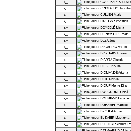
COULIBALY Souleym
Att
CRISTALDO Jonatha
Att
CULLEN Mark
Att
DA SILVA Sébastien
Att
DEMBELÉ Mana
Att
DERBYSHIRE Matt
Att
DEZA Jean
Att
DI GAUDIO Antonio
Att
DIAKHABY Adama
Att
DIARRA Cheick
Att
DICKO Nouha
Att
DIOMANDÉ Adama
Att
DIOP Marvin
Att
DIOUF Mame Biram
Att
DOUCOURÉ Siriné
Att
DOUNIAMA Ladislas
Att
DUHAMEL Mathieu
Att
DZYUBA Artem
Att
EL KABIR Mustapha
Att
ESCOBAR Andres Ra
Att
ESTIGARRIBIA Marce