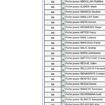
ABDULLAH Rafidine
Mil
ALBAEK Mads
Mil
AMADOU Ibrahim
Mil
AMALLAH Selim
Mil
ANITA Vurnon
Mil
ARISMENDI Diego
Mil
ARTER Harry
Mil
BAAL Ludovic
Mil
BAHLOULI Farès
Mil
BALIC Andrija
Mil
BARILLA Antonino
Mil
BATTOCCHIO Cristi
Mil
BÈGUE Julien
Mil
BELLUSCHI Fernando
Mil
BENAVENTE Cristian
Mil
BENITEZ Dani
Mil
BESSA Daniel
Mil
BIANCHI Tommaso
Mil
BIGIRIMANA Gaël
Mil
BLANCO Sebastian
Mil
BO-KYUNG Kim