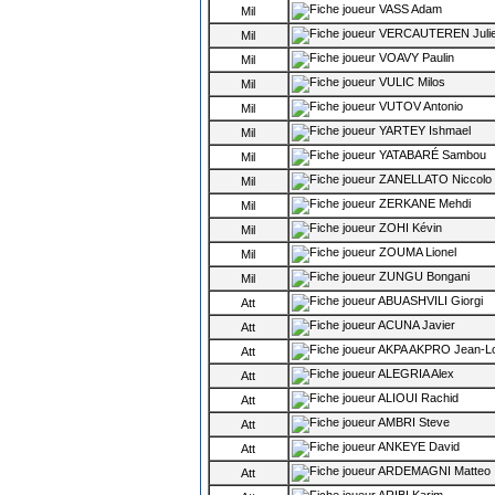
VASS Adam
Mil
VERCAUTEREN Juli
Mil
VOAVY Paulin
Mil
VULIC Milos
Mil
VUTOV Antonio
Mil
YARTEY Ishmael
Mil
YATABARÉ Sambou
Mil
ZANELLATO Niccolo
Mil
ZERKANE Mehdi
Mil
ZOHI Kévin
Mil
ZOUMA Lionel
Mil
ZUNGU Bongani
Mil
ABUASHVILI Giorgi
Att
ACUNA Javier
Att
AKPA AKPRO Jean-Lo
Att
ALEGRIA Alex
Att
ALIOUI Rachid
Att
AMBRI Steve
Att
ANKEYE David
Att
ARDEMAGNI Matteo
Att