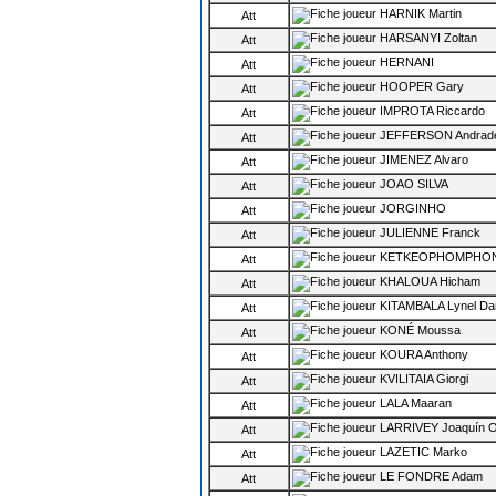
HARNIK Martin
Att
HARSANYI Zoltan
Att
HERNANI
Att
HOOPER Gary
Att
IMPROTA Riccardo
Att
JEFFERSON Andrad
Att
JIMENEZ Alvaro
Att
JOAO SILVA
Att
JORGINHO
Att
JULIENNE Franck
Att
KETKEOPHOMPHONE 
Att
KHALOUA Hicham
Att
KITAMBALA Lynel Da
Att
KONÉ Moussa
Att
KOURA Anthony
Att
KVILITAIA Giorgi
Att
LALA Maaran
Att
LARRIVEY Joaquín O
Att
LAZETIC Marko
Att
LE FONDRE Adam
Att