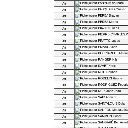
PANYUKOV Andrei
Att
PASQUATO Cristian
Att
PEREA Brayan
Att
PEREZ Marco
Att
PIAZON Lucas
Att
PIERRE-CHARLES Wi
Att
PRATTO Lucas
Att
PRIVAT Sloan
Att
PUCCIARELLI Manue
Att
RANGER Nile
Att
RAVET Yoric
Att
REID Reuben
Att
RODELIN Ronny
Att
RODRIGUEZ Federi
Att
RUIZ John Jairo
Att
SAÏD Ahmed
Att
SAINT-LOUIS Dylan
Att
SALIFOU Moustapha
Att
SAMMON Conor
Att
SANGARÉ Ben Amad
Att