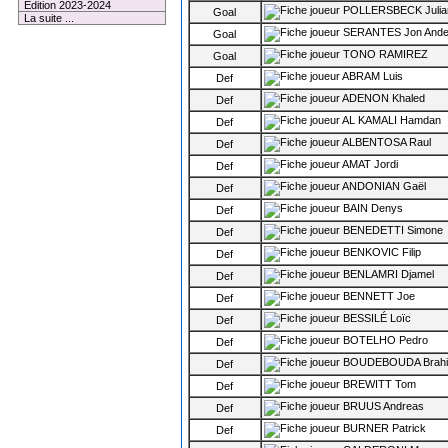
Edition 2023-2024
POLLERSBECK Julia
Goal
La suite ...
SERANTES Jon Ande
Goal
1 membre connecté
TONO RAMIREZ
Goal
ABRAM Luis
Def
ADENON Khaled
Def
AL KAMALI Hamdan
Def
ALBENTOSA Raul
Def
AMAT Jordi
Def
ANDONIAN Gaël
Def
BAIN Denys
Def
BENEDETTI Simone
Def
BENKOVIC Filip
Def
BENLAMRI Djamel
Def
BENNETT Joe
Def
BESSILÉ Loïc
Def
BOTELHO Pedro
Def
BOUDEBOUDA Brah
Def
BREWITT Tom
Def
BRUUS Andreas
Def
BURNER Patrick
Def