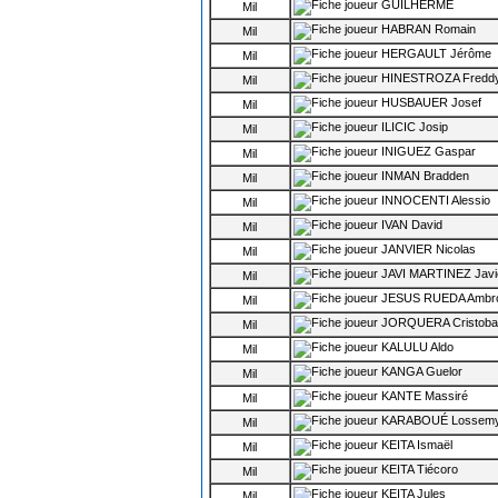
GUILHERME
Mil
HABRAN Romain
Mil
HERGAULT Jérôme
Mil
HINESTROZA Fredd
Mil
HUSBAUER Josef
Mil
ILICIC Josip
Mil
INIGUEZ Gaspar
Mil
INMAN Bradden
Mil
INNOCENTI Alessio
Mil
IVAN David
Mil
JANVIER Nicolas
Mil
JAVI MARTINEZ Javi
Mil
JESUS RUEDA Ambro
Mil
JORQUERA Cristoba
Mil
KALULU Aldo
Mil
KANGA Guelor
Mil
KANTE Massiré
Mil
KARABOUÉ Lossem
Mil
KEITA Ismaël
Mil
KEITA Tiécoro
Mil
KEITA Jules
Mil