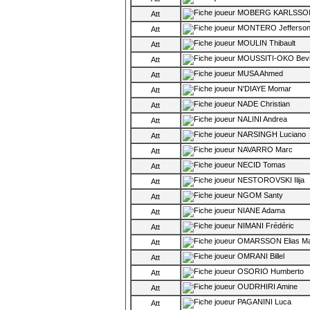
MOBERG KARLSSON
Att
MONTERO Jefferso
Att
MOULIN Thibault
Att
MOUSSITI-OKO Bev
Att
MUSA Ahmed
Att
N'DIAYE Momar
Att
NADE Christian
Att
NALINI Andrea
Att
NARSINGH Luciano
Att
NAVARRO Marc
Att
NECID Tomas
Att
NESTOROVSKI Ilija
Att
NGOM Santy
Att
NIANE Adama
Att
NIMANI Frédéric
Att
OMARSSON Elias M
Att
OMRANI Billel
Att
OSORIO Humberto
Att
OUDRHIRI Amine
Att
PAGANINI Luca
Att