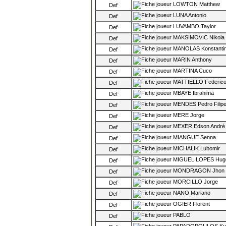
LOWTON Matthew
Def
LUNA Antonio
Def
LUVAMBO Taylor
Def
MAKSIMOVIC Nikola
Def
MANOLAS Konstanti
Def
MARIN Anthony
Def
MARTINA Cuco
Def
MATTIELLO Federic
Def
MBAYE Ibrahima
Def
MENDES Pedro Filip
Def
MERE Jorge
Def
MEXER Edson André
Def
MIANGUE Senna
Def
MICHALIK Lubomir
Def
MIGUEL LOPES Hug
Def
MONDRAGON Jhon
Def
MORCILLO Jorge
Def
NANO Mariano
Def
OGIER Florent
Def
PABLO
Def