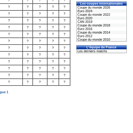
?
?
?
?
?
Les coupes internationales
?
?
?
?
?
Coupe du monde 2026
Euro 2024
?
?
?
?
?
Coupe du monde 2022
Euro 2020
?
?
?
?
?
CAN 2019
Coupe du monde 2018
?
?
?
?
?
Euro 2016
Coupe du monde 2014
?
?
?
?
?
Euro 2012
Coupe du monde 2010
?
?
?
?
?
L'équipe de France
?
?
?
?
?
Les derniers matchs
?
?
?
?
?
?
?
?
?
?
?
?
?
?
?
?
?
?
?
?
?
?
?
?
?
igue 1