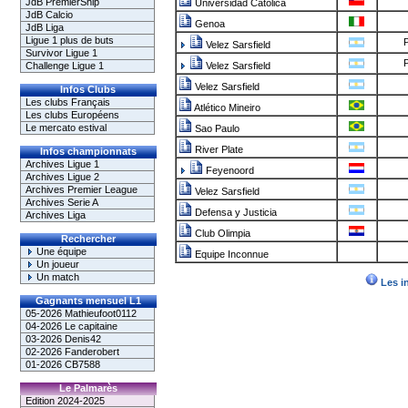
JdB PremierShip
Universidad Catolica
JdB Calcio
Genoa
JdB Liga
Ligue 1 plus de buts
P
Velez Sarsfield
Survivor Ligue 1
P
Challenge Ligue 1
Velez Sarsfield
Velez Sarsfield
Infos Clubs
Les clubs Français
Atlético Mineiro
Les clubs Européens
Le mercato estival
Sao Paulo
River Plate
Infos championnats
Archives Ligue 1
Feyenoord
Archives Ligue 2
Archives Premier League
Velez Sarsfield
Archives Serie A
Defensa y Justicia
Archives Liga
Club Olimpia
Rechercher
Une équipe
Equipe Inconnue
Un joueur
Un match
Les i
Gagnants mensuel L1
05-2026 Mathieufoot0112
04-2026 Le capitaine
03-2026 Denis42
02-2026 Fanderobert
01-2026 CB7588
Le Palmarès
Edition 2024-2025