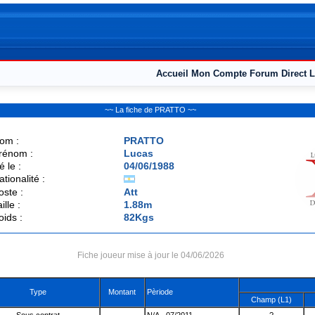
Accueil
Mon Compte
Forum
Direct L
~~ La fiche de PRATTO ~~
om :
PRATTO
rénom :
Lucas
é le :
04/06/1988
ationalité :
oste :
Att
ille :
1.88m
oids :
82Kgs
Fiche joueur mise à jour le 04/06/2026
Type
Montant
Pèriode
Champ (L1)