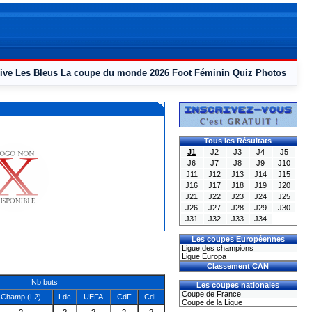
ive
Les Bleus
La coupe du monde 2026
Foot Féminin
Quiz
Photos
Tous les Résultats
J1
J2
J3
J4
J5
J6
J7
J8
J9
J10
J11
J12
J13
J14
J15
J16
J17
J18
J19
J20
J21
J22
J23
J24
J25
J26
J27
J28
J29
J30
J31
J32
J33
J34
Les coupes Européennes
Ligue des champions
Ligue Europa
Classement CAN
Nb buts
Les coupes nationales
Coupe de France
Champ (L2)
Ldc
UEFA
CdF
CdL
Coupe de la Ligue