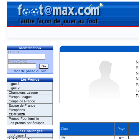
Identification
LOGIN
PASSWORD
N
P
Mot de passe oublié
N
N
Les Pronos
Ligue 1
P
Ligue 2
Ta
Champions League
P
Europa League
Coupe de France
Equipe de France
Européens
CDM 2026
Pronos Foot féminin
Les pronos par équipes
Club
Pays
Les Challenges
JdB Ligue 1