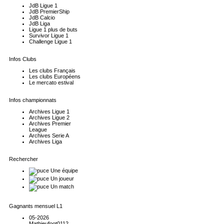
JdB Ligue 1
JdB PremierShip
JdB Calcio
JdB Liga
Ligue 1 plus de buts
Survivor Ligue 1
Challenge Ligue 1
Infos Clubs
Les clubs Français
Les clubs Européens
Le mercato estival
Infos championnats
Archives Ligue 1
Archives Ligue 2
Archives Premier
League
Archives Serie A
Archives Liga
Rechercher
Une équipe
Un joueur
Un match
Gagnants mensuel L1
05-2026
Mathieufoot0112