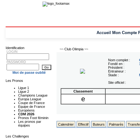
Accueil
Mon Compte
Identification
~~ Club Olimpia ~~
LOGIN
Nom complet :
PASSWORD
Fondé en :
Président :
Entraineur :
Mot de passe oublié
Stade :
Les Pronos
Site officiel :
Ligue 1
Classement
Ligue 2
Champions League
e
Europa League
Coupe de France
Equipe de France
Européens
CDM 2026
Pronos Foot féminin
Les pronos par
Calendrier
Effectif
Buteurs
Palmarès
Transfe
équipes
Les Challenges