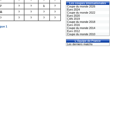
?
?
?
?
?
Les coupes internationales
7
?
?
1
?
Coupe du monde 2026
Euro 2024
11
?
?
?
?
Coupe du monde 2022
Euro 2020
?
?
?
?
?
CAN 2019
Coupe du monde 2018
Euro 2016
igue 1
Coupe du monde 2014
Euro 2012
Coupe du monde 2010
L'équipe de France
Les derniers matchs