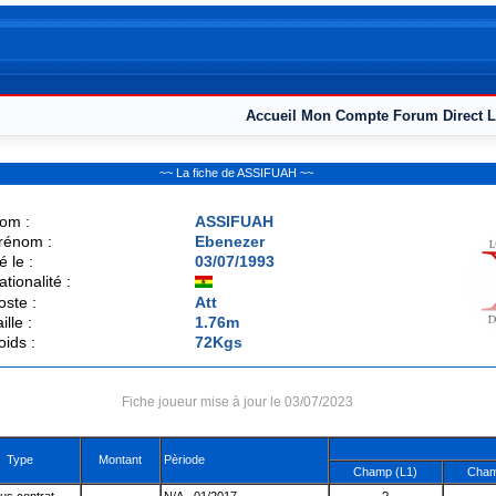
Accueil
Mon Compte
Forum
Direct L
~~ La fiche de ASSIFUAH ~~
om :
ASSIFUAH
rénom :
Ebenezer
é le :
03/07/1993
ationalité :
oste :
Att
ille :
1.76m
oids :
72Kgs
Fiche joueur mise à jour le 03/07/2023
Type
Montant
Pèriode
Champ (L1)
Cham