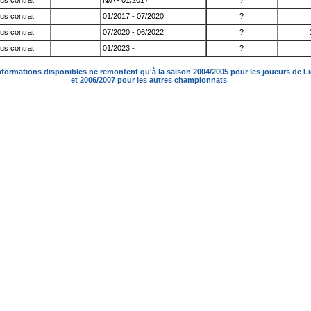
us contrat
N/A - 01/2017
?
us contrat
01/2017 - 07/2020
?
us contrat
07/2020 - 06/2022
?
us contrat
01/2023 -
?
nformations disponibles ne remontent qu'à la saison 2004/2005 pour les joueurs de L
et 2006/2007 pour les autres championnats