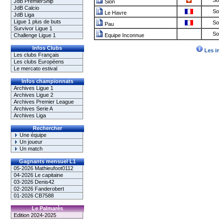
So
JdB PremierShip
Sion
JdB Calcio
So
Le Havre
JdB Liga
Ligue 1 plus de buts
So
Pau
Survivor Ligue 1
So
Challenge Ligue 1
Equipe Inconnue
Infos Clubs
Les i
Les clubs Français
Les clubs Européens
Le mercato estival
Infos championnats
Archives Ligue 1
Archives Ligue 2
Archives Premier League
Archives Serie A
Archives Liga
Rechercher
Une équipe
Un joueur
Un match
Gagnants mensuel L1
05-2026 Mathieufoot0112
04-2026 Le capitaine
03-2026 Denis42
02-2026 Fanderobert
01-2026 CB7588
Le Palmarès
Edition 2024-2025