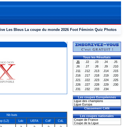
ive
Les Bleus
La coupe du monde 2026
Foot Féminin
Quiz
Photos
Tous les Résultats
J1
J2
J3
J4
J5
J6
J7
J8
J9
J10
J11
J12
J13
J14
J15
J16
J17
J18
J19
J20
J21
J22
J23
J24
J25
J26
J27
J28
J29
J30
J31
J32
J33
J34
Les coupes Européennes
Ligue des champions
Ligue Europa
Classement CAN
Nb buts
Les coupes nationales
Coupe de France
p (L2)
Ldc
UEFA
CdF
CdL
Coupe de la Ligue