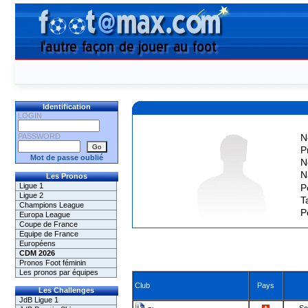
Identification
LOGIN
PASSWORD
N
P
Mot de passe oublié
N
N
Les Pronos
Ligue 1
P
Ligue 2
Ta
Champions League
P
Europa League
Coupe de France
Equipe de France
Européens
CDM 2026
Pronos Foot féminin
Les pronos par équipes
Club
Pays
Les Challenges
JdB Ligue 1