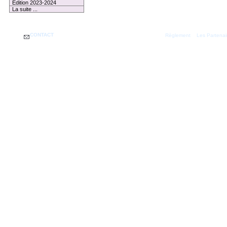
Edition 2023-2024
La suite ...
CONTACT
|
Règlement
Les Partenai