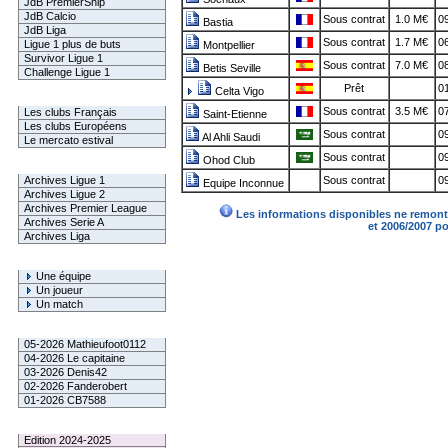
JdB PremierShip
JdB Calcio
Sous contrat
1.0 M€
09
Bastia
JdB Liga
Sous contrat
1.7 M€
06
Ligue 1 plus de buts
Montpellier
Survivor Ligue 1
Sous contrat
7.0 M€
08
Betis Seville
Challenge Ligue 1
Prêt
01
Celta Vigo
Infos Clubs
Sous contrat
3.5 M€
07
Les clubs Français
Saint-Etienne
Les clubs Européens
Sous contrat
09
Al Ahli Saudi
Le mercato estival
Sous contrat
09
Ohod Club
Infos championnats
Archives Ligue 1
Sous contrat
09
Equipe Inconnue
Archives Ligue 2
Archives Premier League
Les informations disponibles ne remonte
Archives Serie A
et 2006/2007 p
Archives Liga
Rechercher
Une équipe
Un joueur
Un match
Gagnants mensuel L1
05-2026 Mathieufoot0112
04-2026 Le capitaine
03-2026 Denis42
02-2026 Fanderobert
01-2026 CB7588
Le Palmarès
Edition 2024-2025