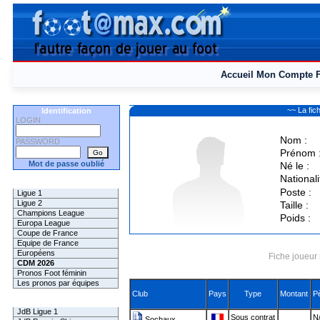
Accueil
Mon Compte
~~ La fi
Identification
LOGIN
Nom :
PASSWORD
Prénom 
Mot de passe oublié
Né le :
Nationali
Les Pronos
Poste :
Ligue 1
Ligue 2
Taille :
Champions League
Poids :
Europa League
Coupe de France
Equipe de France
Européens
Fiche joueur 
CDM 2026
Pronos Foot féminin
Les pronos par équipes
Club
Pays
Type
Montant
P
Les Challenges
JdB Ligue 1
Sous contrat
N/
Sochaux