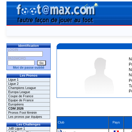
Identification
LOGIN
PASSWORD
N
P
Mot de passe oublié
N
N
Les Pronos
Ligue 1
P
Ligue 2
Ta
Champions League
P
Europa League
Coupe de France
Equipe de France
Européens
CDM 2026
Pronos Foot féminin
Les pronos par équipes
Club
Pays
Les Challenges
JdB Ligue 1