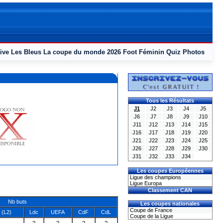
ive
Les Bleus
La coupe du monde 2026
Foot Féminin
Quiz
Photos
Tous les Résultats
J1
J2
J3
J4
J5
J6
J7
J8
J9
J10
J11
J12
J13
J14
J15
J16
J17
J18
J19
J20
J21
J22
J23
J24
J25
J26
J27
J28
J29
J30
J31
J32
J33
J34
Les coupes Européennes
Ligue des champions
Ligue Europa
Classement CAN
Nb buts
Les coupes nationales
Coupe de France
(L2)
Ldc
UEFA
CdF
CdL
Coupe de la Ligue