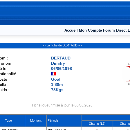
Accueil
Mon Compte
Forum
Direct L
~~ La fiche de BERTAUD ~~
om :
BERTAUD
rénom :
Dimitry
é le :
06/06/1998
ationalité :
oste :
Goal
ille :
1.80m
oids :
78Kgs
Fiche joueur mise à jour le 06/06/2026
Type
Montant
Pèriode
Champ (L1)
Champ 