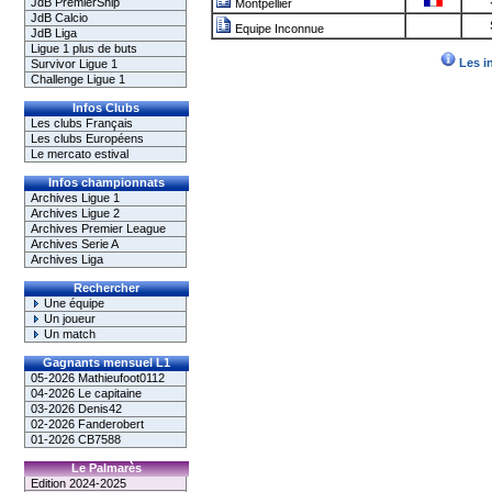
JdB PremierShip
Montpellier
JdB Calcio
Equipe Inconnue
JdB Liga
Ligue 1 plus de buts
Les i
Survivor Ligue 1
Challenge Ligue 1
Infos Clubs
Les clubs Français
Les clubs Européens
Le mercato estival
Infos championnats
Archives Ligue 1
Archives Ligue 2
Archives Premier League
Archives Serie A
Archives Liga
Rechercher
Une équipe
Un joueur
Un match
Gagnants mensuel L1
05-2026 Mathieufoot0112
04-2026 Le capitaine
03-2026 Denis42
02-2026 Fanderobert
01-2026 CB7588
Le Palmarès
Edition 2024-2025