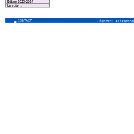
Edition 2023-2024
La suite ...
CONTACT
|
Règlement
Les Partenai