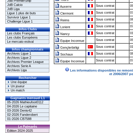
JdB PremierShip
JdB Calcio
Sous contrat
09
Auxerre
JdB Liga
Sous contrat
07
Ligue 1 plus de buts
Clermont
Survivor Ligue 1
Sous contrat
06
Reims
Challenge Ligue 1
Sous contrat
07
Lorient
Infos Clubs
Sous contrat
01
Les clubs Français
Nancy
Les clubs Européens
Sous contrat
09
Equipe Inconnue
Le mercato estival
Sous contrat
01
Gençlerbirligi
Infos championnats
Archives Ligue 1
Sous contrat
08
Sochaux
Archives Ligue 2
Sous contrat
07
Equipe Inconnue
Archives Premier League
Archives Serie A
Archives Liga
Les informations disponibles ne remonte
et 2006/2007 p
Rechercher
Une équipe
Un joueur
Un match
Gagnants mensuel L1
05-2026 Mathieufoot0112
04-2026 Le capitaine
03-2026 Denis42
02-2026 Fanderobert
01-2026 CB7588
Le Palmarès
Edition 2024-2025