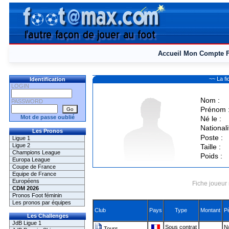
Accueil
Mon Compte
~~ La f
Identification
LOGIN
Nom :
PASSWORD
Prénom 
Mot de passe oublié
Né le :
Nationali
Les Pronos
Poste :
Ligue 1
Ligue 2
Taille :
Champions League
Poids :
Europa League
Coupe de France
Equipe de France
Européens
Fiche joueur 
CDM 2026
Pronos Foot féminin
Les pronos par équipes
Club
Pays
Type
Montant
P
Les Challenges
JdB Ligue 1
Sous contrat
N/
Tours