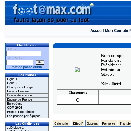
Accueil
Mon Compte
~~ 
Identification
LOGIN
Nom complet :
PASSWORD
Fondé en :
Président :
Mot de passe oublié
Entraineur :
Stade :
Les Pronos
Ligue 1
Ligue 2
Site officiel :
Champions League
Europa League
Classement
Coupe de France
e
Equipe de France
Européens
CDM 2026
Pronos Foot féminin
Les pronos par équipes
Les Challenges
Calendrier
Effectif
Buteurs
Palmarès
Transfe
JdB Ligue 1