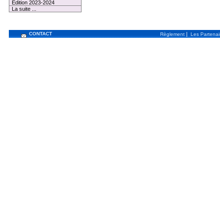
Edition 2023-2024
La suite ...
CONTACT
|
Règlement
Les Partenai