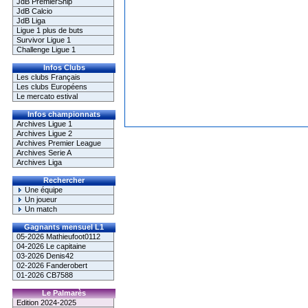
JdB PremierShip
JdB Calcio
JdB Liga
Ligue 1 plus de buts
Survivor Ligue 1
Challenge Ligue 1
Infos Clubs
Les clubs Français
Les clubs Européens
Le mercato estival
Infos championnats
Archives Ligue 1
Archives Ligue 2
Archives Premier League
Archives Serie A
Archives Liga
Rechercher
Une équipe
Un joueur
Un match
Gagnants mensuel L1
05-2026 Mathieufoot0112
04-2026 Le capitaine
03-2026 Denis42
02-2026 Fanderobert
01-2026 CB7588
Le Palmarès
Edition 2024-2025