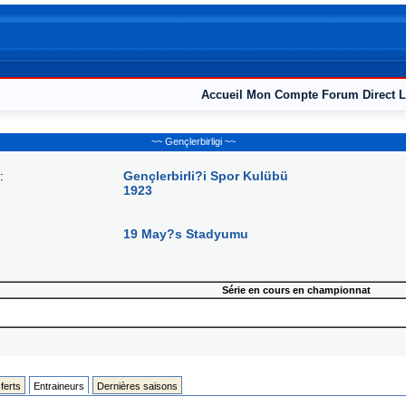
Accueil
Mon Compte
Forum
Direct L
~~ Gençlerbirligi ~~
:
Gençlerbirli?i Spor Kulübü
1923
19 May?s Stadyumu
Série en cours en championnat
ferts
Entraineurs
Dernières saisons