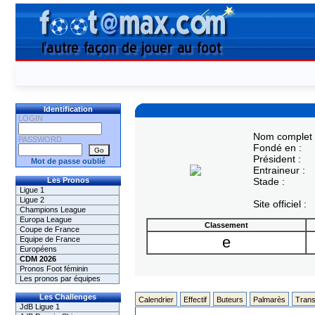
Identification
LOGIN
Nom complet 
PASSWORD
Fondé en :
Président :
Mot de passe oublié
Entraineur :
Les Pronos
Stade :
Ligue 1
Ligue 2
Site officiel :
Champions League
Europa League
Classement
Coupe de France
e
Equipe de France
Européens
CDM 2026
Pronos Foot féminin
Les pronos par équipes
Les Challenges
Calendrier
Effectif
Buteurs
Palmarès
Trans
JdB Ligue 1