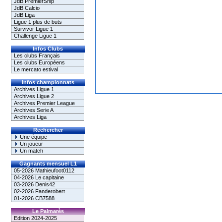
JdB PremierShip
JdB Calcio
JdB Liga
Ligue 1 plus de buts
Survivor Ligue 1
Challenge Ligue 1
Infos Clubs
Les clubs Français
Les clubs Européens
Le mercato estival
Infos championnats
Archives Ligue 1
Archives Ligue 2
Archives Premier League
Archives Serie A
Archives Liga
Rechercher
Une équipe
Un joueur
Un match
Gagnants mensuel L1
05-2026 Mathieufoot0112
04-2026 Le capitaine
03-2026 Denis42
02-2026 Fanderobert
01-2026 CB7588
Le Palmarès
Edition 2024-2025