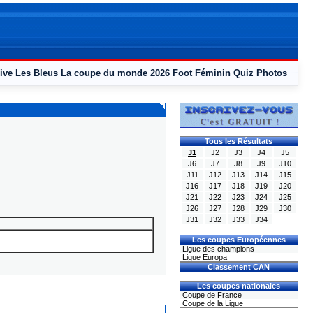
ive
Les Bleus
La coupe du monde 2026
Foot Féminin
Quiz
Photos
Tous les Résultats
J1
J2
J3
J4
J5
J6
J7
J8
J9
J10
J11
J12
J13
J14
J15
J16
J17
J18
J19
J20
J21
J22
J23
J24
J25
J26
J27
J28
J29
J30
J31
J32
J33
J34
Les coupes Européennes
Ligue des champions
Ligue Europa
Classement CAN
Les coupes nationales
Coupe de France
Coupe de la Ligue