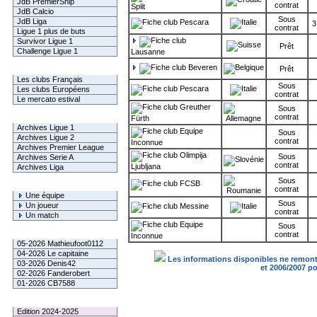
JdB PremierShip
contrat
Split
JdB Calcio
Sous
JdB Liga
Pescara
3
contrat
Ligue 1 plus de buts
Survivor Ligue 1
Prêt
Challenge Ligue 1
Lausanne
Beveren
Prêt
Infos Clubs
Les clubs Français
Sous
Pescara
Les clubs Européens
contrat
Le mercato estival
Greuther
Sous
contrat
Infos championnats
Fürth
Archives Ligue 1
Equipe
Sous
Archives Ligue 2
contrat
Inconnue
Archives Premier League
Olimpija
Sous
Archives Serie A
contrat
Ljubljana
Archives Liga
Sous
FCSB
Rechercher
contrat
Une équipe
Sous
Un joueur
Messine
contrat
Un match
Equipe
Sous
Gagnants mensuel L1
contrat
Inconnue
05-2026 Mathieufoot0112
04-2026 Le capitaine
Les informations disponibles ne remonte
03-2026 Denis42
et 2006/2007 p
02-2026 Fanderobert
01-2026 CB7588
Le Palmarès
Edition 2024-2025