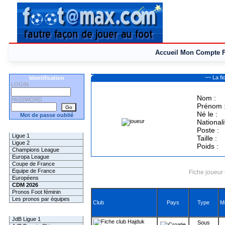
Accueil
Mon Compte
~~ La f
Identification
LOGIN
Nom :
PASSWORD
Prénom 
Né le :
Mot de passe oublié
Nationali
Les Pronos
Poste :
Ligue 1
Taille :
Ligue 2
Poids :
Champions League
Europa League
Coupe de France
Equipe de France
Fiche joueur 
Européens
CDM 2026
Pronos Foot féminin
Les pronos par équipes
Club
Pays
Type
M
Les Challenges
JdB Ligue 1
Hajduk
Sous