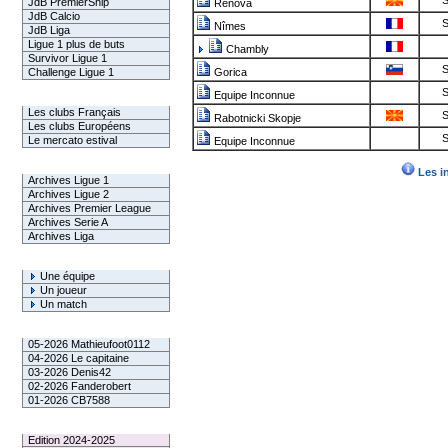
S
JdB PremierShip
Renova
JdB Calcio
S
Nîmes
JdB Liga
Ligue 1 plus de buts
Chambly
Survivor Ligue 1
S
Challenge Ligue 1
Gorica
S
Equipe Inconnue
Infos Clubs
Les clubs Français
S
Rabotnicki Skopje
Les clubs Européens
S
Le mercato estival
Equipe Inconnue
Infos championnats
Les i
Archives Ligue 1
Archives Ligue 2
Archives Premier League
Archives Serie A
Archives Liga
Rechercher
Une équipe
Un joueur
Un match
Gagnants mensuel L1
05-2026 Mathieufoot0112
04-2026 Le capitaine
03-2026 Denis42
02-2026 Fanderobert
01-2026 CB7588
Le Palmarès
Edition 2024-2025