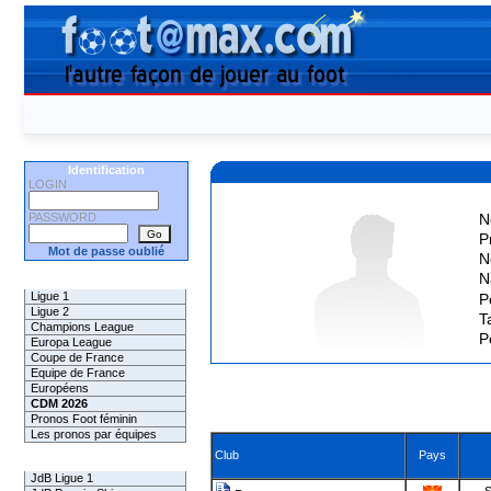
Identification
LOGIN
PASSWORD
N
P
Mot de passe oublié
N
N
Les Pronos
Ligue 1
P
Ligue 2
Ta
Champions League
P
Europa League
Coupe de France
Equipe de France
Européens
CDM 2026
Pronos Foot féminin
Les pronos par équipes
Club
Pays
Les Challenges
JdB Ligue 1