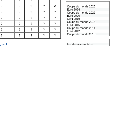
?
?
?
?
?
Les coupes internationales
?
?
?
?
2
Coupe du monde 2026
Euro 2024
?
?
?
?
?
Coupe du monde 2022
Euro 2020
?
?
?
?
?
CAN 2019
Coupe du monde 2018
?
?
?
?
?
Euro 2016
Coupe du monde 2014
?
?
?
?
?
Euro 2012
Coupe du monde 2010
?
?
?
?
?
L'équipe de France
igue 1
Les derniers matchs