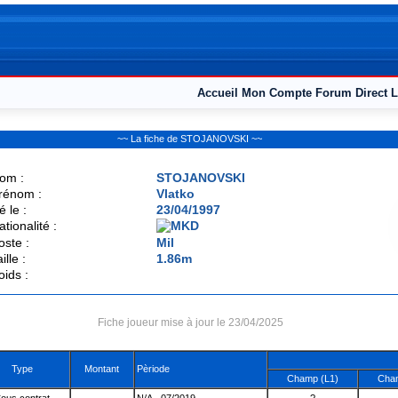
Accueil
Mon Compte
Forum
Direct L
~~ La fiche de STOJANOVSKI ~~
om :
STOJANOVSKI
rénom :
Vlatko
é le :
23/04/1997
ationalité :
oste :
Mil
ille :
1.86m
oids :
Fiche joueur mise à jour le 23/04/2025
Type
Montant
Pèriode
Champ (L1)
Cham