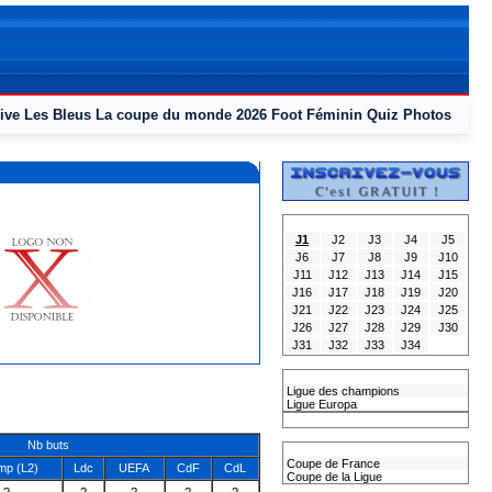
ive
Les Bleus
La coupe du monde 2026
Foot Féminin
Quiz
Photos
Tous les Résultats
J1
J2
J3
J4
J5
J6
J7
J8
J9
J10
J11
J12
J13
J14
J15
J16
J17
J18
J19
J20
J21
J22
J23
J24
J25
J26
J27
J28
J29
J30
J31
J32
J33
J34
Les coupes Européennes
Ligue des champions
Ligue Europa
Classement CAN
Nb buts
Les coupes nationales
Coupe de France
p (L2)
Ldc
UEFA
CdF
CdL
Coupe de la Ligue