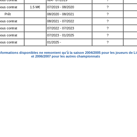
ous contrat
N/A - 07/2019
?
ous contrat
1.5 M€
07/2019 - 08/2020
?
Prêt
08/2020 - 08/2021
?
ous contrat
08/2021 - 07/2022
?
ous contrat
07/2022 - 07/2023
?
ous contrat
07/2023 - 01/2025
?
ous contrat
01/2025 -
?
nformations disponibles ne remontent qu'à la saison 2004/2005 pour les joueurs de L
et 2006/2007 pour les autres championnats