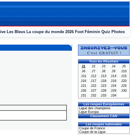
ive
Les Bleus
La coupe du monde 2026
Foot Féminin
Quiz
Photos
Tous les Résultats
J1
J2
J3
J4
J5
J6
J7
J8
J9
J10
J11
J12
J13
J14
J15
J16
J17
J18
J19
J20
J21
J22
J23
J24
J25
J26
J27
J28
J29
J30
J31
J32
J33
J34
Les coupes Européennes
Ligue des champions
Ligue Europa
Classement CAN
Les coupes nationales
Coupe de France
Coupe de la Ligue