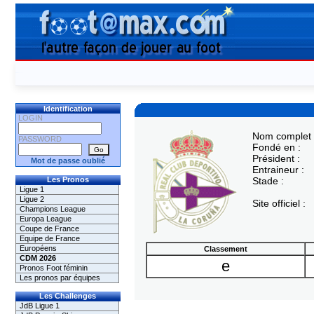
Identification
LOGIN
Nom complet 
PASSWORD
Fondé en :
Président :
Mot de passe oublié
Entraineur :
Les Pronos
Stade :
Ligue 1
Ligue 2
Site officiel :
Champions League
Europa League
Coupe de France
Equipe de France
Européens
Classement
CDM 2026
e
Pronos Foot féminin
Les pronos par équipes
Les Challenges
JdB Ligue 1