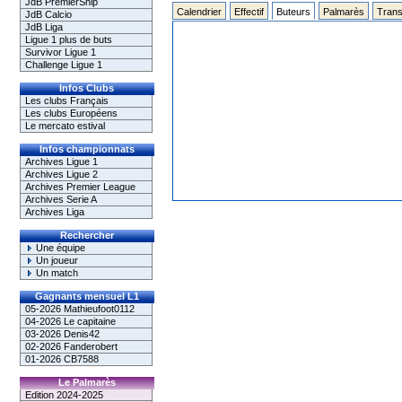
JdB PremierShip
Calendrier
Effectif
Buteurs
Palmarès
Trans
JdB Calcio
JdB Liga
Ligue 1 plus de buts
Survivor Ligue 1
Challenge Ligue 1
Infos Clubs
Les clubs Français
Les clubs Européens
Le mercato estival
Infos championnats
Archives Ligue 1
Archives Ligue 2
Archives Premier League
Archives Serie A
Archives Liga
Rechercher
Une équipe
Un joueur
Un match
Gagnants mensuel L1
05-2026 Mathieufoot0112
04-2026 Le capitaine
03-2026 Denis42
02-2026 Fanderobert
01-2026 CB7588
Le Palmarès
Edition 2024-2025