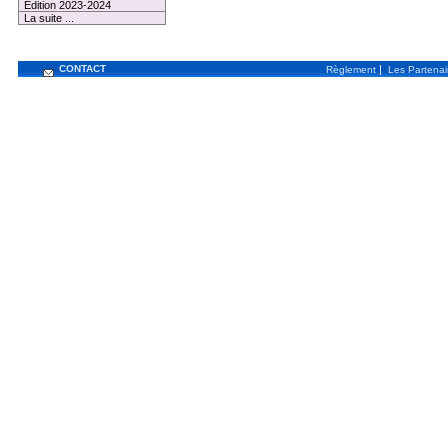
Edition 2023-2024
La suite ...
CONTACT
|
Règlement
Les Partenai