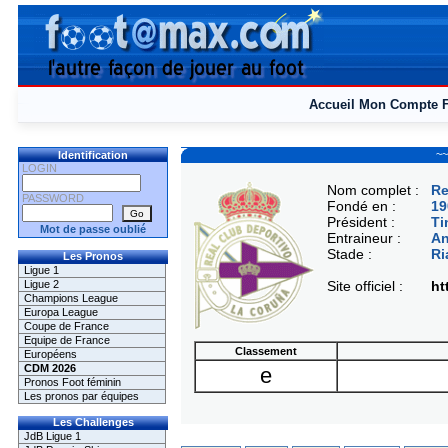
Accueil
Mon Compte
~~
Identification
LOGIN
Nom complet :
Re
PASSWORD
Fondé en :
19
Président :
Ti
Mot de passe oublié
Entraineur :
An
Stade :
Ri
Les Pronos
Ligue 1
Ligue 2
Site officiel :
ht
Champions League
Europa League
Coupe de France
Equipe de France
Classement
Européens
CDM 2026
e
Pronos Foot féminin
Les pronos par équipes
Les Challenges
JdB Ligue 1