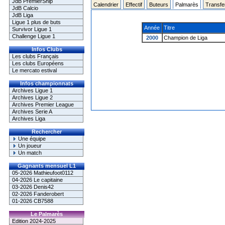
JdB PremierShip
Calendrier
Effectif
Buteurs
Palmarès
Transfe
JdB Calcio
JdB Liga
Ligue 1 plus de buts
Année
Titre
Survivor Ligue 1
Challenge Ligue 1
2000
Champion de Liga
Infos Clubs
Les clubs Français
Les clubs Européens
Le mercato estival
Infos championnats
Archives Ligue 1
Archives Ligue 2
Archives Premier League
Archives Serie A
Archives Liga
Rechercher
Une équipe
Un joueur
Un match
Gagnants mensuel L1
05-2026 Mathieufoot0112
04-2026 Le capitaine
03-2026 Denis42
02-2026 Fanderobert
01-2026 CB7588
Le Palmarès
Edition 2024-2025