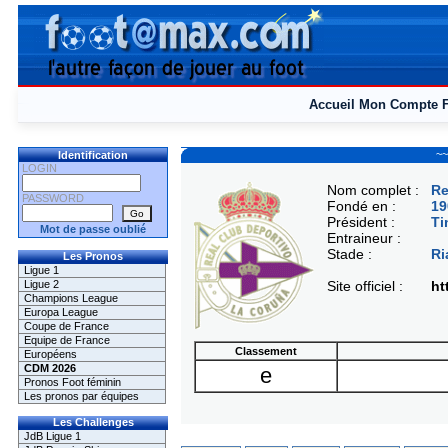
Accueil
Mon Compte
~~
Identification
LOGIN
Nom complet :
Re
PASSWORD
Fondé en :
19
Président :
Ti
Mot de passe oublié
Entraineur :
Stade :
Ri
Les Pronos
Ligue 1
Ligue 2
Site officiel :
ht
Champions League
Europa League
Coupe de France
Equipe de France
Classement
Européens
CDM 2026
e
Pronos Foot féminin
Les pronos par équipes
Les Challenges
JdB Ligue 1