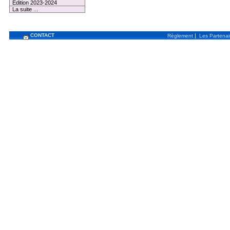
Edition 2023-2024
La suite ...
CONTACT
|
Règlement
Les Partenai