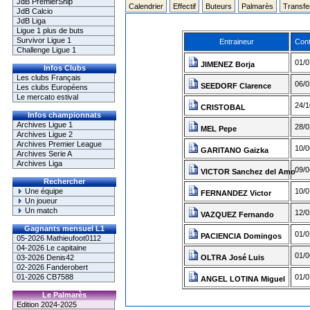
JdB PremierShip
Calendrier
Effectif
Buteurs
Palmarès
Transfe
JdB Calcio
JdB Liga
Ligue 1 plus de buts
Survivor Ligue 1
Entraineur
Cont
Challenge Ligue 1
01/0
JIMENEZ Borja
Infos Clubs
Les clubs Français
06/0
SEEDORF Clarence
Les clubs Européens
Le mercato estival
24/1
CRISTOBAL
Infos championnats
Archives Ligue 1
28/0
MEL Pepe
Archives Ligue 2
Archives Premier League
10/0
GARITANO Gaizka
Archives Serie A
Archives Liga
09/0
VICTOR Sanchez del Amo
Rechercher
Une équipe
10/0
FERNANDEZ Victor
Un joueur
Un match
12/0
VAZQUEZ Fernando
Gagnants mensuel L1
01/0
PACIENCIA Domingos
05-2026 Mathieufoot0112
04-2026 Le capitaine
01/0
03-2026 Denis42
OLTRA José Luis
02-2026 Fanderobert
01-2026 CB7588
01/0
ANGEL LOTINA Miguel
Le Palmarès
Edition 2024-2025