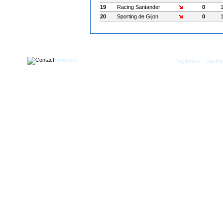
19
Racing Santander
0
20
Sporting de Gijon
0
CONTACT
|
Règlement
Les Par