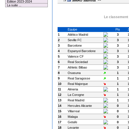
SIMAO Sabrosa
Edition 2023-2024
La suite ...
Le classement à
Equipe
Pts
1
Atlético Madrid
3
2
Seville FC
3
3
Barcelone
3
4
Espanyol Barcelone
3
5
Valence CF
3
6
Real Sociedad
3
7
Athletic Bilbao
3
8
Osasuna
1
9
Real Saragosse
1
10
Real Majorque
1
11
Almeria
1
12
La Corogne
1
13
Real Madrid
1
14
Hercules Alicante
0
15
Villarreal
0
16
Malaga
0
17
Getafe
0
18
Levante
0