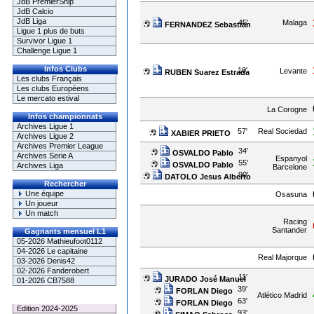
JdB PremierShip
JdB Calcio
JdB Liga
45'
Malaga
FERNANDEZ Sebastian
Ligue 1 plus de buts
Survivor Ligue 1
Challenge Ligue 1
Infos Clubs
10'
Levante
RUBEN Suarez Estrada
Les clubs Français
Les clubs Européens
Le mercato estival
La Corogne
Infos championnats
Archives Ligue 1
57'
Real Sociedad
XABIER PRIETO
Archives Ligue 2
Archives Premier League
34'
OSVALDO Pablo
Archives Serie A
Espanyol
55'
OSVALDO Pablo
Archives Liga
Barcelone
90'
DATOLO Jesus Alberto
Rechercher
Une équipe
Osasuna
Un joueur
Un match
Racing
Santander
Gagnants mensuel L1
05-2026 Mathieufoot0112
04-2026 Le capitaine
Real Majorque
03-2026 Denis42
02-2026 Fanderobert
11'
JURADO José Manuel
01-2026 CB7588
39'
FORLAN Diego
Atlético Madrid
Le Palmarès
63'
FORLAN Diego
Edition 2024-2025
93'