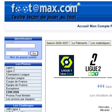
Accueil
Mon Compte
Identification
LOGIN
Saison 2026-2027
Le Palmarès
Les statistiques
PASSWORD
Mot de passe oublié
Les Pronos
Ligue 1
Ligue 2
Champions League
Europa League
Coupe de France
Equipe de France
Sai
Européens
CDM 2026
Les résultats d
Pronos Foot féminin
Les pronos par équipes
Les Challenges
Hercules
JdB Ligue 1
Alicante