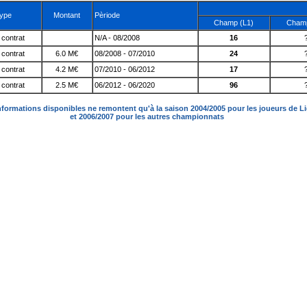
ype
Montant
Pèriode
Champ (L1)
Champ
contrat
N/A - 08/2008
16
contrat
6.0 M€
08/2008 - 07/2010
24
contrat
4.2 M€
07/2010 - 06/2012
17
contrat
2.5 M€
06/2012 - 06/2020
96
nformations disponibles ne remontent qu'à la saison 2004/2005 pour les joueurs de L
et 2006/2007 pour les autres championnats