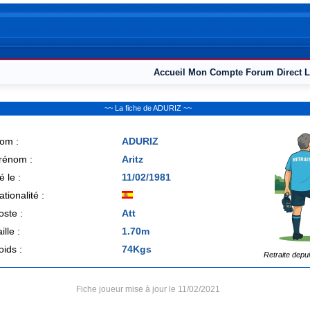
Accueil
Mon Compte
Forum
Direct L
~~ La fiche de ADURIZ ~~
om :
ADURIZ
rénom :
Aritz
é le :
11/02/1981
ationalité :
oste :
Att
ille :
1.70m
oids :
74Kgs
Retraite depu
Fiche joueur mise à jour le 11/02/2021