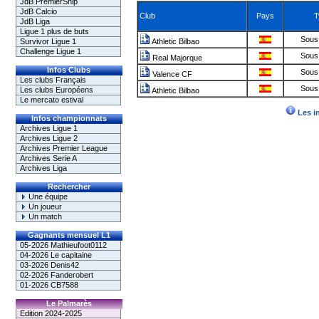
JdB PremierShip
JdB Calcio
Club
Pays
T
JdB Liga
Ligue 1 plus de buts
Sous 
Survivor Ligue 1
Athletic Bilbao
Challenge Ligue 1
Sous 
Real Majorque
Infos Clubs
Sous 
Valence CF
Les clubs Français
Sous 
Les clubs Européens
Athletic Bilbao
Le mercato estival
Les i
Infos championnats
Archives Ligue 1
Archives Ligue 2
Archives Premier League
Archives Serie A
Archives Liga
Rechercher
Une équipe
Un joueur
Un match
Gagnants mensuel L1
05-2026 Mathieufoot0112
04-2026 Le capitaine
03-2026 Denis42
02-2026 Fanderobert
01-2026 CB7588
Le Palmarès
Edition 2024-2025