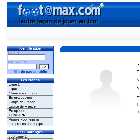
Identification
LOGIN
PASSWORD
N
P
Mot de passe oublié
N
Les Pronos
Ligue 1
N
Ligue 2
Champions League
P
Europa League
Coupe de France
Ta
Equipe de France
Européens
P
CDM 2026
Pronos Foot féminin
Les pronos par équipes
Les Challenges
JdB Ligue 1