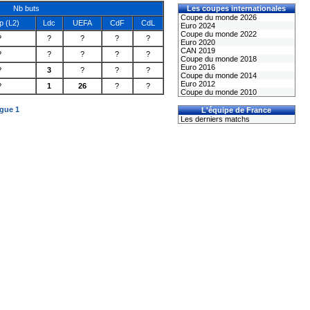
Nb buts
Les coupes internationales
Coupe du monde 2026
 (L2)
Ldc
UEFA
CdF
CdL
Euro 2024
Coupe du monde 2022
?
?
?
?
?
Euro 2020
CAN 2019
?
?
?
?
?
Coupe du monde 2018
Euro 2016
?
3
?
?
?
Coupe du monde 2014
Euro 2012
?
1
26
?
?
Coupe du monde 2010
igue 1
L'équipe de France
Les derniers matchs