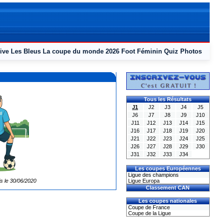
ive
Les Bleus
La coupe du monde 2026
Foot Féminin
Quiz
Photos
Tous les Résultats
J1
J2
J3
J4
J5
J6
J7
J8
J9
J10
J11
J12
J13
J14
J15
J16
J17
J18
J19
J20
J21
J22
J23
J24
J25
J26
J27
J28
J29
J30
J31
J32
J33
J34
Les coupes Européennes
Ligue des champions
is le 30/06/2020
Ligue Europa
Classement CAN
Les coupes nationales
Coupe de France
Coupe de la Ligue