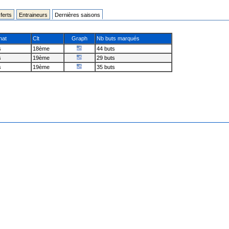
ferts
Entraineurs
Dernières saisons
nat
Clt
Graph
Nb buts marqués
s
18ème
44 buts
s
19ème
29 buts
s
19ème
35 buts