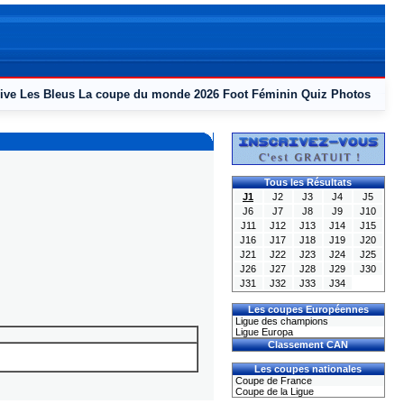
ive
Les Bleus
La coupe du monde 2026
Foot Féminin
Quiz
Photos
Tous les Résultats
J1
J2
J3
J4
J5
J6
J7
J8
J9
J10
J11
J12
J13
J14
J15
J16
J17
J18
J19
J20
J21
J22
J23
J24
J25
J26
J27
J28
J29
J30
J31
J32
J33
J34
Les coupes Européennes
Ligue des champions
Ligue Europa
Classement CAN
Les coupes nationales
Coupe de France
Coupe de la Ligue