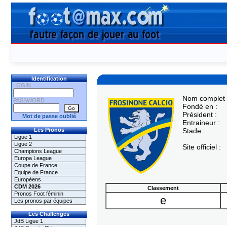
Identification
LOGIN
Nom complet 
PASSWORD
Fondé en :
Président :
Mot de passe oublié
Entraineur :
Les Pronos
Stade :
Ligue 1
Ligue 2
Site officiel :
Champions League
Europa League
Coupe de France
Equipe de France
Européens
CDM 2026
Classement
Pronos Foot féminin
e
Les pronos par équipes
Les Challenges
JdB Ligue 1