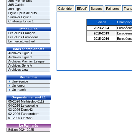
JdB PremierShip
JdB Calcio
Calendrier
Effectif
Buteurs
Palmarès
Trans
JdB Liga
Ligue 1 plus de buts
Survivor Ligue 1
Challenge Ligue 1
Saison
Champion
2023-2024
Européen
Infos Clubs
Les clubs Français
2018-2019
Européen
Les clubs Européens
2015-2016
Européen
Le mercato estival
Infos championnats
Archives Ligue 1
Archives Ligue 2
Archives Premier League
Archives Serie A
Archives Liga
Rechercher
Une équipe
Un joueur
Un match
Gagnants mensuel L1
05-2026 Mathieufoot0112
04-2026 Le capitaine
03-2026 Denis42
02-2026 Fanderobert
01-2026 CB7588
Le Palmarès
Edition 2024-2025