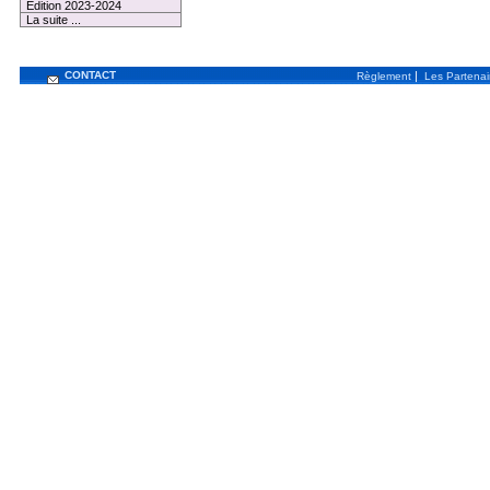
Edition 2023-2024
La suite ...
CONTACT
|
Règlement
Les Partenai