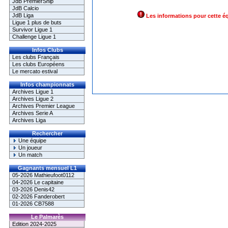
JdB PremierShip
JdB Calcio
JdB Liga
Les informations pour cette é
Ligue 1 plus de buts
Survivor Ligue 1
Challenge Ligue 1
Infos Clubs
Les clubs Français
Les clubs Européens
Le mercato estival
Infos championnats
Archives Ligue 1
Archives Ligue 2
Archives Premier League
Archives Serie A
Archives Liga
Rechercher
Une équipe
Un joueur
Un match
Gagnants mensuel L1
05-2026 Mathieufoot0112
04-2026 Le capitaine
03-2026 Denis42
02-2026 Fanderobert
01-2026 CB7588
Le Palmarès
Edition 2024-2025