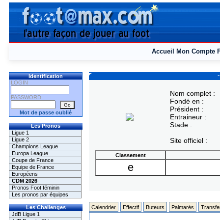
Accueil
Mon Compte
Identification
LOGIN
Nom complet :
PASSWORD
Fondé en :
Président :
Mot de passe oublié
Entraineur :
Stade :
Les Pronos
Ligue 1
Ligue 2
Site officiel :
Champions League
Europa League
Classement
Coupe de France
e
Equipe de France
Européens
CDM 2026
Pronos Foot féminin
Les pronos par équipes
Les Challenges
Calendrier
Effectif
Buteurs
Palmarès
Transfe
JdB Ligue 1