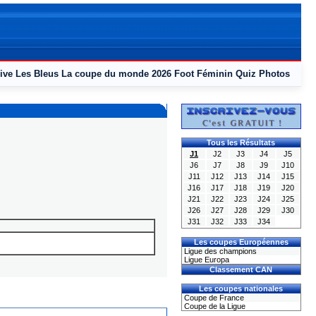
ive
Les Bleus
La coupe du monde 2026
Foot Féminin
Quiz
Photos
Tous les Résultats
J1
J2
J3
J4
J5
J6
J7
J8
J9
J10
J11
J12
J13
J14
J15
J16
J17
J18
J19
J20
J21
J22
J23
J24
J25
J26
J27
J28
J29
J30
J31
J32
J33
J34
Les coupes Européennes
Ligue des champions
Ligue Europa
Classement CAN
Les coupes nationales
Coupe de France
Coupe de la Ligue