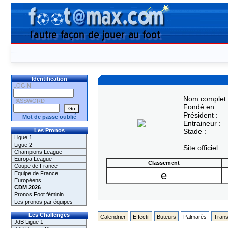
Identification
LOGIN
Nom complet 
PASSWORD
Fondé en :
Président :
Mot de passe oublié
Entraineur :
Les Pronos
Stade :
Ligue 1
Ligue 2
Site officiel :
Champions League
Europa League
Classement
Coupe de France
e
Equipe de France
Européens
CDM 2026
Pronos Foot féminin
Les pronos par équipes
Les Challenges
Calendrier
Effectif
Buteurs
Palmarès
Trans
JdB Ligue 1