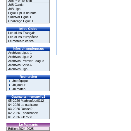
JdB PremierShip
JdB Calcio
JdB Liga
Ligue 1 plus de buts
Survivor Ligue 1
Challenge Ligue 1
Infos Clubs
Les clubs Français
Les clubs Européens
Le mercato estival
Infos championnats
Archives Ligue 1
Archives Ligue 2
Archives Premier League
Archives Serie A
Archives Liga
Rechercher
Une équipe
Un joueur
Un match
Gagnants mensuel L1
05-2026 Mathieufoot0112
04-2026 Le capitaine
03-2026 Denis42
02-2026 Fanderobert
01-2026 CB7588
Le Palmarès
Edition 2024-2025