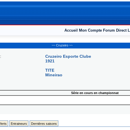
Accueil
Mon Compte
Forum
Direct L
~~ Cruzeiro ~~
:
Cruzeiro Esporte Clube
1921
TITE
Mineirao
Série en cours en championnat
ferts
Entraineurs
Dernières saisons