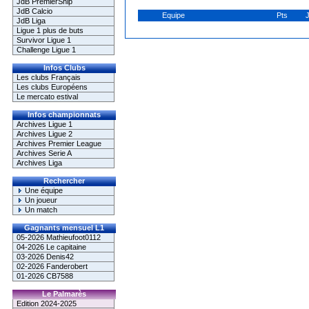
JdB PremierShip
JdB Calcio
Equipe
Pts
JdB Liga
Ligue 1 plus de buts
Survivor Ligue 1
Challenge Ligue 1
Infos Clubs
Les clubs Français
Les clubs Européens
Le mercato estival
Infos championnats
Archives Ligue 1
Archives Ligue 2
Archives Premier League
Archives Serie A
Archives Liga
Rechercher
Une équipe
Un joueur
Un match
Gagnants mensuel L1
05-2026 Mathieufoot0112
04-2026 Le capitaine
03-2026 Denis42
02-2026 Fanderobert
01-2026 CB7588
Le Palmarès
Edition 2024-2025