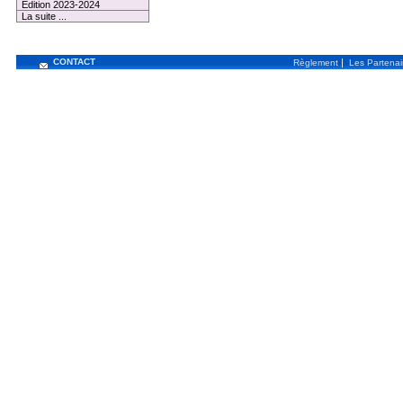
Edition 2023-2024
La suite ...
CONTACT
|
Règlement
Les Partenai