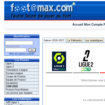
Accueil
Mon Compte
Identification
LOGIN
Saison 2026-2027
Le Palmarès
Les statistiques
PASSWORD
Mot de passe oublié
Les Pronos
Ligue 1
Ligue 2
Champions League
Europa League
Coupe de France
Equipe de France
Sélectionner une j
Européens
CDM 2026
Pronos Foot féminin
Les pronos par équipes
Les Challenges
Le classement à 
JdB Ligue 1