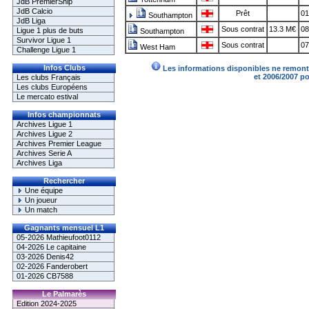
JdB PremierShip
JdB Calcio
Prêt
01
Southampton
JdB Liga
Sous contrat
13.3 M€
08
Ligue 1 plus de buts
Southampton
Survivor Ligue 1
Sous contrat
07
West Ham
Challenge Ligue 1
Infos Clubs
Les informations disponibles ne remonte
et 2006/2007 p
Les clubs Français
Les clubs Européens
Le mercato estival
Infos championnats
Archives Ligue 1
Archives Ligue 2
Archives Premier League
Archives Serie A
Archives Liga
Rechercher
Une équipe
Un joueur
Un match
Gagnants mensuel L1
05-2026 Mathieufoot0112
04-2026 Le capitaine
03-2026 Denis42
02-2026 Fanderobert
01-2026 CB7588
Le Palmarès
Edition 2024-2025