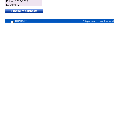
Edition 2023-2024
La suite ...
1 membre connecté
CONTACT
|
Règlement
Les Partenai