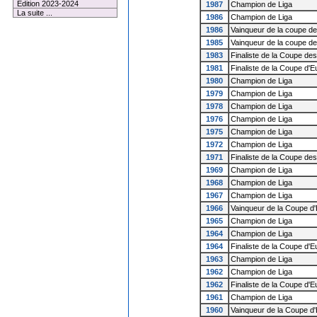
Edition 2023-2024
1987
Champion de Liga
La suite ...
1986
Champion de Liga
1986
Vainqueur de la coupe de
1 membre connecté
1985
Vainqueur de la coupe de
1983
Finaliste de la Coupe de
1981
Finaliste de la Coupe d
1980
Champion de Liga
1979
Champion de Liga
1978
Champion de Liga
1976
Champion de Liga
1975
Champion de Liga
1972
Champion de Liga
1971
Finaliste de la Coupe de
1969
Champion de Liga
1968
Champion de Liga
1967
Champion de Liga
1966
Vainqueur de la Coupe d
1965
Champion de Liga
1964
Champion de Liga
1964
Finaliste de la Coupe d
1963
Champion de Liga
1962
Champion de Liga
1962
Finaliste de la Coupe d
1961
Champion de Liga
1960
Vainqueur de la Coupe d