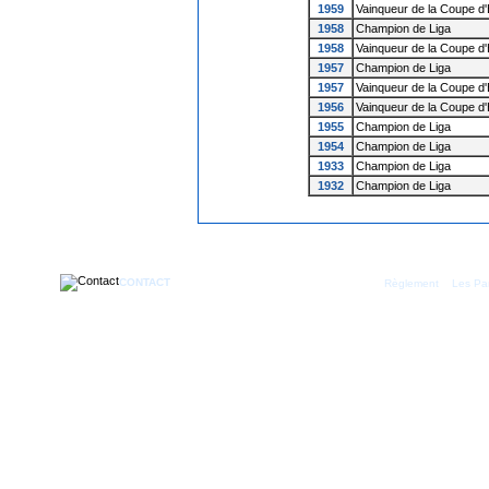
1959
Vainqueur de la Coupe d
1958
Champion de Liga
1958
Vainqueur de la Coupe d
1957
Champion de Liga
1957
Vainqueur de la Coupe d
1956
Vainqueur de la Coupe d
1955
Champion de Liga
1954
Champion de Liga
1933
Champion de Liga
1932
Champion de Liga
CONTACT
|
Règlement
Les Par