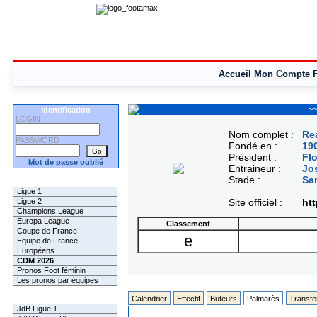
Accueil
Mon Compte
~~
Identification
LOGIN
Nom complet :
Re
PASSWORD
Fondé en :
19
Président :
Fl
Mot de passe oublié
Entraineur :
Jo
Stade :
Sa
Les Pronos
Ligue 1
Ligue 2
Site officiel :
ht
Champions League
Europa League
Classement
Coupe de France
e
Equipe de France
Européens
CDM 2026
Pronos Foot féminin
Les pronos par équipes
Les Challenges
Calendrier
Effectif
Buteurs
Palmarès
Transfe
JdB Ligue 1