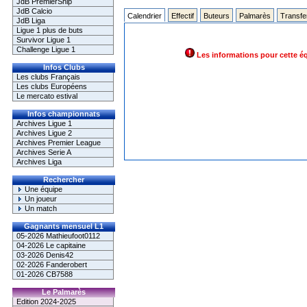
JdB PremierShip
JdB Calcio
Calendrier
Effectif
Buteurs
Palmarès
Transfe
JdB Liga
Ligue 1 plus de buts
Survivor Ligue 1
Challenge Ligue 1
Les informations pour cette é
Infos Clubs
Les clubs Français
Les clubs Européens
Le mercato estival
Infos championnats
Archives Ligue 1
Archives Ligue 2
Archives Premier League
Archives Serie A
Archives Liga
Rechercher
Une équipe
Un joueur
Un match
Gagnants mensuel L1
05-2026 Mathieufoot0112
04-2026 Le capitaine
03-2026 Denis42
02-2026 Fanderobert
01-2026 CB7588
Le Palmarès
Edition 2024-2025