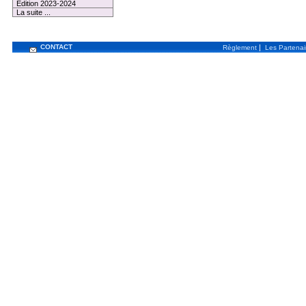
Edition 2023-2024
La suite ...
CONTACT
|
Règlement
Les Partenai