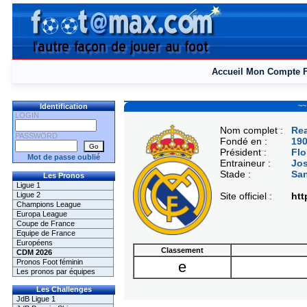
Accueil
Mon Compte
~~
Identification
LOGIN
Nom complet :
Rea
PASSWORD
Fondé en :
19
Président :
Flo
Mot de passe oublié
Entraineur :
Jo
Stade :
San
Les Pronos
Ligue 1
Ligue 2
Site officiel :
htt
Champions League
Europa League
Coupe de France
Equipe de France
Européens
Classement
CDM 2026
Pronos Foot féminin
e
Les pronos par équipes
Les Challenges
JdB Ligue 1